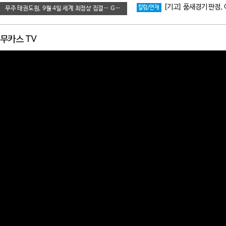
[기고] 품새경기 판정, 이번엔 비디오 판독이
칼럼/연재
무주 태권도원, 9월 4일 세계 최정상 집결… G-6 그랑프리 시리즈 개막
무카스 TV