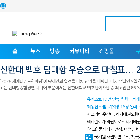
홈
뉴스
방송
커뮤니티
쇼핑몰
'2026 세계태권도한마당'이 닷새간의 열전을 마치고 막을 내렸다. 마지막 날인 5일
히는 팀대항종합경연 시니어 부문에서는 신한대학교 백호팀이 9팀 중 최고점인 86.
올랐다.
유네스코 13년 연속 후원… 세계무술연맹 국제연무
최동섭 사범, 기왓장 16장 완파… 세계태권
아프리카 우간다, 세계태권도한마당 첫 발걸음… 군의관 
테헤란로가 태권도로… 세계태권도한마당, 10년 
[기고] 품새경기 판정, 이번엔 비디오 판독이다…
국기원 태권도연구소, 첫 국제컨퍼런스 개최…
알림