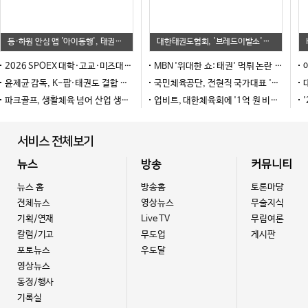
등·하원 안심 앱 '아이동행', 태권도장·학원 차량 관리에 주목
대한태권도협회, '브레드이발소'와 협업 애니메이션 공개
2026 SPOEX 대학·고교·미즈대회 코엑스서 성료... 차세대 유망주 대거 출전
MBN '위대한 쇼: 태권' 먹튀 논란 확산… 출연료·우승상금 1억 원 미지급
아
윤제균 감독, K-팝·태권도 결합 액션 '벨라도나' 제작… 태미 글로벌 주연 데뷔!
국민체육공단, 전현직 국가대표 '대학원 교육 지원금' 모집
대한
파크골프, 생활체육 넘어 산업 생태계로… 6개 기관·기업 손잡았다!
업비트, 대한체육회에 '1억 원 비트코인' 기부
'
서비스 전체보기
뉴스
방송
커뮤니티
뉴스 홈
방송홈
토론마당
전체뉴스
영상뉴스
무술지식
기획/연재
Live TV
무림여론
칼럼/기고
무도업
게시판
포토뉴스
우도달
영상뉴스
동정/행사
기록실