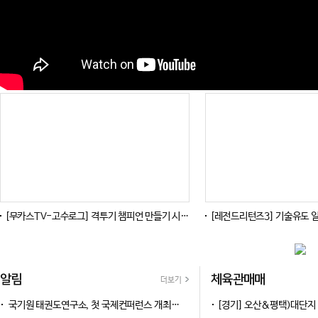
[무카스TV-고수로그] 격투기 챔피언 만들기 시작한 지 20년... 코리안탑팀(KTT) 하동진 감독
[레전드리턴즈3] 기술유도 일본, 우월 피지컬 유럽을 이기는 방
알림
체육관매매
더보기
국기원 태권도연구소, 첫 국제컨퍼런스 개최… 22개국 147명 참가
[경기] 오산&평택)대단지 아파트 초등학교 도보30