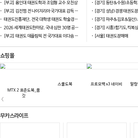
[부고] 용인대 태권도학과 조임형 교수 모친상
[경기] 동탄&수원)초등학교 품고 있는 바로 앞 아파트 단
[부고] 김진범 전 나이지리아 국가대표 감독 부친상
[경기] 성남)경쟁 태권도장 없는 안정적인 아파트 
태권도진흥재단, 전국 대학생 태권도 학술경진대회 참가 신청 접수
[경기] 파주&김포&일산)초등학교 바로 앞 도보
2026 세계태권도한마당, 국내 심판 30명 공개 모집
[경기] 시흥)합기도,킥복싱 체육관 주변 초등학교4개 중학교3개 주변 아파트 약
[부고] 태권도 데플림픽 전 국가대표 이다솜 선수 별세
[서울] 태권도장매매
쇼핑몰
스쿨도복
프로모백 s3 네이비
말랑
MTX 2 표준도복_품
깃
무카스라이프