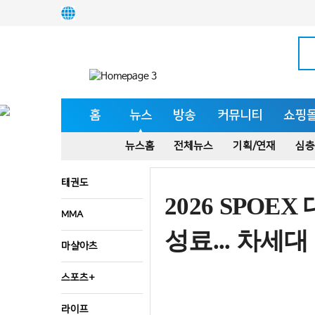
홈
뉴스
방송
커뮤니티
쇼핑
뉴스홈
전체뉴스
기획/연재
심층
태권도
2026 SPO
MMA
성료... 차세
마샬아츠
스포츠+
라이프