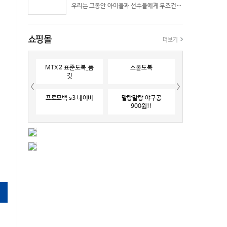
우리는 그동안 아이들과 선수들에게 무조건 “빨리 반응하라”고 다그치기만 했던 것은 아닐까? 진정한 탁월함은 단순히 근육의 수축 속도가 빠른 데서 오지 않는다. 복잡하고 긴박한 1대 1 격투 상황 속에서 ‘언제 멈추고, 언제 폭발할 것인가’를 통제하는 타이밍 조절 능력과 상황 인식(Situational Awareness)에서 온다.
쇼핑몰
더보기
MTX 2 표준도복_품
스쿨도복
깃
프로모백 s3 네이비
말랑말랑 야구공
900원!!