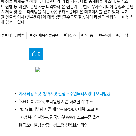
의 심층 취재를 이어왔다. 다큐멘터리 기획·제작, 대회 중계방송 캐스터, 팟캐스
트 진행 등 태권도 콘텐츠를 다각화해 온 전문가로, 현재 무카스미디어 운영과 콘텐
츠 제작 및 홍보 마케팅을 하는 (주)무카스플레이온 대표이사를 맡고 있다. 국기
원 선출직 이사(언론분야)와 대학 겸임교수로도 활동하며 태권도 산업과 문화 발전
에 힘쓰고 있다.
대한보디빌딩협회
#국민체육진흥공단
#레깅스
#조다솜
#노소정
#김우석
0
여자 레깅스핏·청바지핏 신설… 수원특례시장배 보디빌딩
“SPOEX 2025, 보디빌딩 시즌 화려한 개막”…
2025 보디빌딩 시즌 개막… SPOEX 대학·고교·미
'최강 복근' 권영두, 한국인 첫 WWF 프로부문 출전
한국 보디빌딩 산증인 장보영 신임회장 취임