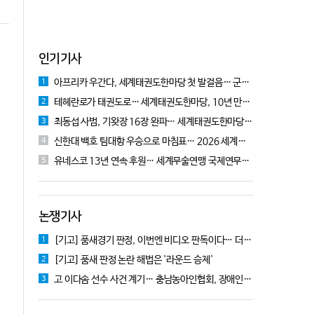
인기기사
아프리카 우간다, 세계태권도한마당 첫 발걸음… 군의관 콘데 "잊지 못할 경험"
1
테헤란로가 태권도로… 세계태권도한마당, 10년 만에 국기원서 개막!
2
최동섭 사범, 기왓장 16장 완파… 세계태권도한마당 주먹격파 우승
3
신한대 백호 팀대항 우승으로 마침표… 2026 세계태권도한마당 폐막
4
유네스코 13년 연속 후원… 세계무술연맹 국제연무대회 10월 충주서 개막
5
논쟁기사
[기고] 품새경기 판정, 이번엔 비디오 판독이다… 더 이상 미룰 수 없다
1
[기고] 품새 판정 논란 해법은 '라운드 승제'
2
고 이다솜 선수 사건 계기… 충남농아인협회, 장애인체육 제도개선 9개 정책 제안
3