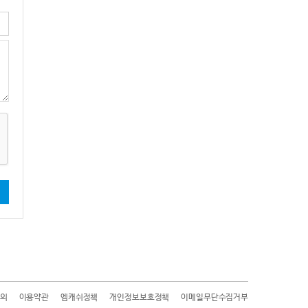
기
의
이용약관
엠캐쉬정책
개인정보보호정책
이메일무단수집거부