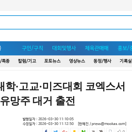
몰
구인/구직
대회및행사
체육관매매
홍보/
/특종
칼럼/기고
포토뉴스
영상뉴스
동정/행사
기록실
EX 대학·고교·미즈대회 코엑스서
대 유망주 대거 출전
발행일자 : 2026-03-30 11:10:05
수정일자 : 2026-03-30 11:12:50
[한혜진 / press@mookas.com]