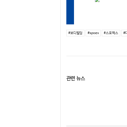
#보디빌딩
#spoex
#스포엑스
#
관련 뉴스