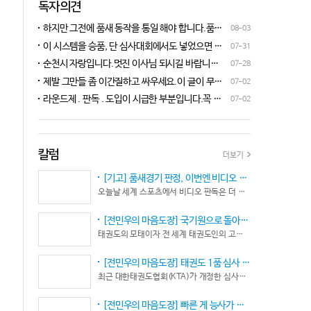
독자의견
하지만 그전에 품새 동작을 통일 해야 합니다.품새
08-03
심판 교육에 여러번 참석 했었는데, 강사 마다 동작
이 시스템을 승품, 단 심사대회에서도 넣었으면 좋
07-31
이 다른데 이래 가지고는 심판들이 제대로 판단을
겠네요.심사위원들이 일부러 불합격시키고, 이 부
순천시 자랑입니다.멋진 이사님 되시길 바랍니다
07-28
할수가 없습니다.하루빨리 강사들이 함께 모여 동
분에 대해서 협회 사무국에 문의하면 카메라 촬영은
^^♡
작을 통일 시켜야지 안그러면 항상 분쟁이 생깁니
제발 그만들 좀 이간질하고 싸우세요.이 글이 무엇
07-02
했는데, 번복이 안된답니다.ㅋㅋㅋㅋㅋ 심사위원들
다.
이 문제인가요?무엇을 얘기하려는지 의도가 무엇
눈이 전부 달라서, 이렇다, 저렇다 말을 할수가 없다
라운드제 . 판독 . 도입이 시급한 부분입니다.꼭 승
07-02
인지품새 발전을 위해 좋은 경기 문화를 위해 다 같
네요. 이렇게 허술한 시스템이 과연 국가 예산을 지
인이 되어 피 땀 흘려 노력하는 선수.코치들이 정정
이 노력해 보자는 그런 글 같은데품새 얘기 하는데
원 받는 태권도인가 싶습니다.
당당하게 결과를 받아 드리도록 만들어야 하며심판
왜 갑자기 심판 가오 얘기에 핑크색 옷 얘기 같은 비
또한 징계 등으로 자존심 상하는 일들이 없어야 하
하 발언에......답답하시니 그러시겠지만 태권도
고 다른 생각 없이 오로지 품새 판정에만 집중 하도
칼럼
더보기
"도" 는 지키시며 발언하세요.심판들 또한 이런 말
록 개선이 되어야 합니다.
나오지 않도록 자존심 상하지 않도록 부단히 노력해
[기고] 품새경기 판정, 이번엔 비디오 판독이다… 더 이상 미룰 수 없다
야 함은 확실합니다.부끄러운 일 들이 없도록 해야
오늘날 세계 스포츠에서 비디오 판독은 더 이상 선택이 아니다. 선수의 땀과 노력, 경기 결과의 공정성을 지키기 위한 최소한의 안전장치이자 국제 스포츠의 보편적인 기준이 됐다.
할 것입니다.그리고 같은 심판 동료들 또한 제발 안
좋게만 보지 말고 잘하는 건 잘한다고 인정해주고
[전민우의 마음도장] 국기원으로 돌아온 한마당… 그 안에서 마주하는 '도장(道場)의 본질’
못하는 건 고치도록 해주셔야지어떠한 글인지 파악
태권도의 모태이자 전 세계 태권도인의 고향, 국기원 도장 위에 다시 뜨거운 기합 소리가 웅장하게 울려 퍼질 예정이다. 오랜만에 국기원에서 펼쳐지는 이번 세계태권도한마당은 단순한 대회 개최를 넘어 국경과 인종, 세대를 넘어 하나의 마음으로 모인 전 세계 태권도인들의 가슴속에 묵직한 설렘과 숭고한 감회를 불러일으킨다.
도 못하고 일방적으로 나쁘게 표현하는 글은 보기가
좋지 않습니다.
[전민우의 마음도장] 태권도 1품 심사 완화... 문턱은 낮아졌지만, 계단은 더욱 가팔라졌다!
최근 대한태권도협회(KTA)가 개정한 심사시행 규정이 도장가에 화두를 던지고 있다. 저연령 1품(단) 심사 시 지정 품새의 추첨 범위와 시기를 완화해 각 시도협회가 사실상 태극 1장부터 5장까지로 지정을 축소할 수 있는 제도적 근거를 마련했다.
[전민우의 마음도장] 빠른 게 능사가 아니다… 엘리트 선수의 '기다림'