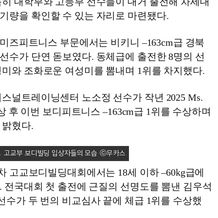
특히 대학부와 고등부 선수들이 대거 출전해 차세대
기량을 확인할 수 있는 자리로 마련됐다.
차 미즈피트니스 부문에서는 비키니 –163cm급 경북
선수가 단연 돋보였다. 동체급에 출전한 8명의 선
형미와 조화로운 여성미를 뽐내며 1위를 차지했다.
스널트레이닝센터 노소정 선수가 작년 2025 Ms.
수상 후 이번 보디피트니스 –163cm급 1위를 수상하며
 밝혔다.
고교부 보디빌딩 입상자들의 모습
일차 고교보디빌딩대회에서는 18세 이하 –60kg급에
. 전국대회 첫 출전에 근질의 선명도를 뽐낸 김우석
선수가 두 번의 비교심사 끝에 체급 1위를 수상했