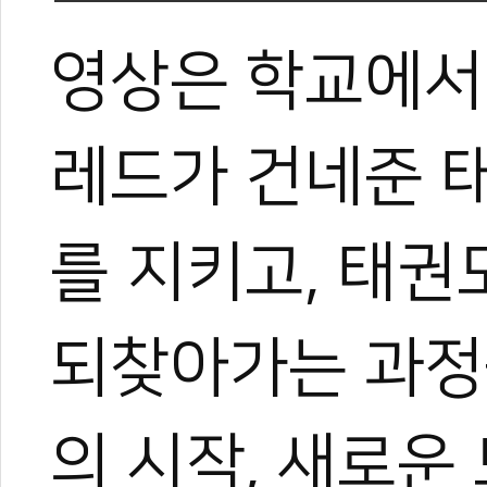
박규태
영상은 학교에서
운동을 좋아해 다양한 스포
은 특별했다.
대학에서 전공하며 시범단으
로 즐겼다.
레드가 건네준 
그러다 우연히 영상 제작에 
은 세상을 보게 되었고, 자
기 시작했다.
를 지키고, 태권
지금은 국내외를 누비며 현장
가며 다방면으로 성장 중이다
아직은 미생이지만, 프로페
되찾아가는 과정을
며 끊임없이 도전한다.
의 시작, 새로운