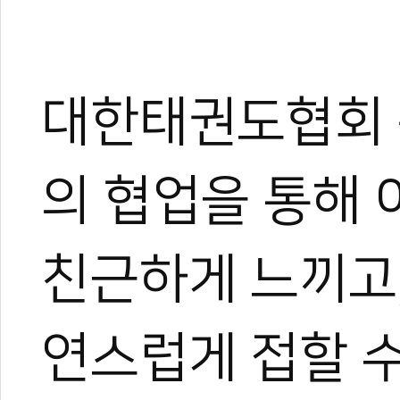
관련 뉴스
KTA 격파 대표
[기고] 품새 판정
저출산 시대, 도장
대한태권도협회 
이대훈·나태주과 태
102세 어르신 
의 협업을 통해 
친근하게 느끼고
연스럽게 접할 수