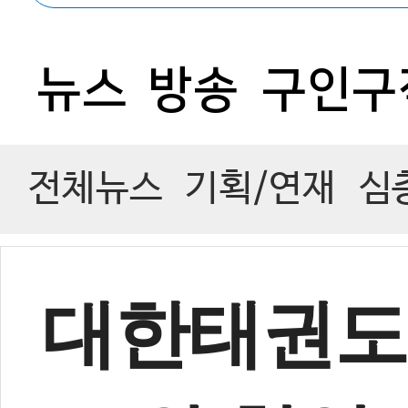
뉴스
방송
구인구
전체뉴스
기획/연재
심
대한태권도