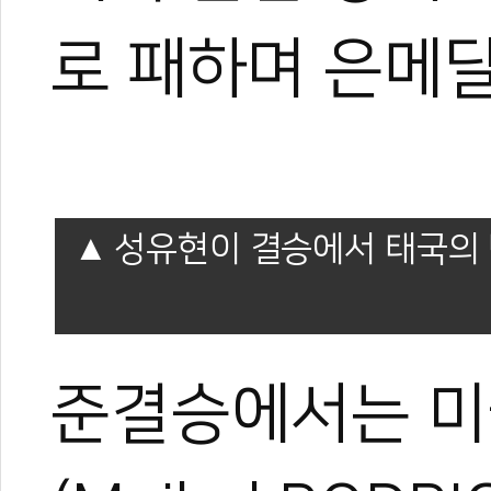
로 패하며 은메달
성유현이 결승에서 태국의 반룽
0
준결승에서는 미
#성유현
#68kg
#용인대
#룽 톱팀당
#태국
#미국