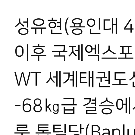
성유현(용인대 4
이후 국제엑스포센
WT 세계태권도
-68㎏급 결승에
룽 톱팀당(Banlu