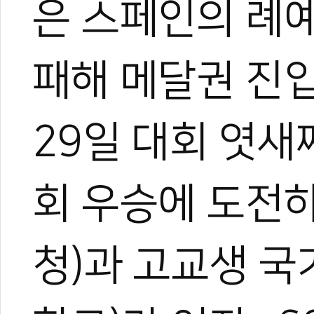
은 스페인의 례
패해 메달권 진
29일 대회 엿새
회 우승에 도전하
청)과 고교생 