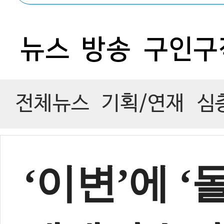
뉴스
방송
구인구
전체뉴스
기획/연재
심
‘이변’에 