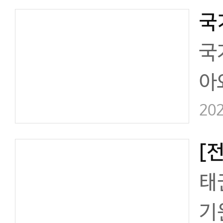
국
국
아
2
202
장
엠
태
권
기