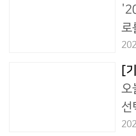
'
가
로
당
한
202
쉽
오
선
공
202