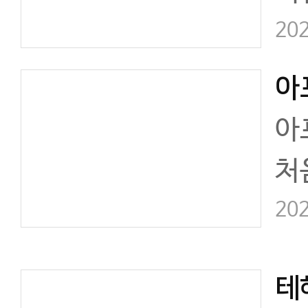
았
당
202
로
자
이
아
처
서
202
K
니