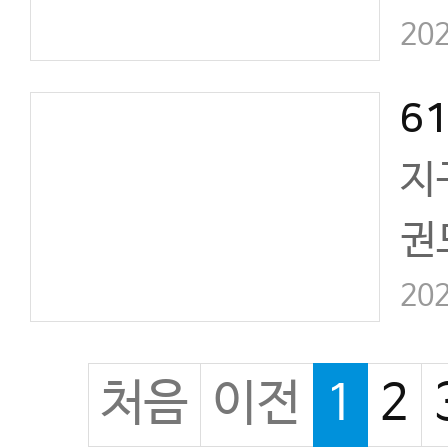
다.
게
202
쳐
개
지
마
권
묵
기
202
참
처음
이전
1
2
겨