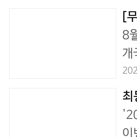
원
5
8
권
개
서
했
202
밴
를
'
며
이