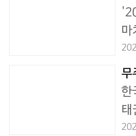
'
마
미
202
는
8
한
태
장
202