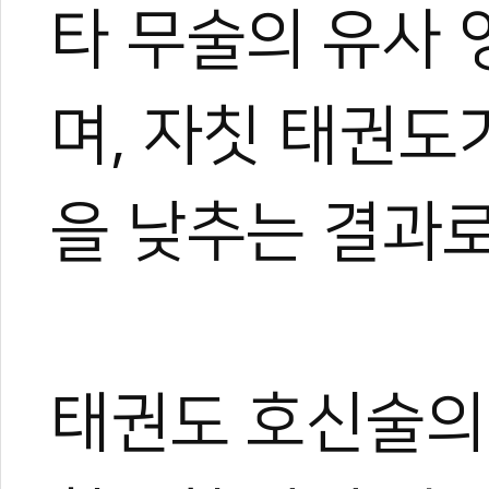
파 등 새로운 시범 기술을 
타 무술의 유사
도한마당대회에서도 우승을 
품새선수권대회, 세계유니버
방 아시안게임 대표팀 지도자
며, 자칫 태권도
태권도협회 태권도시범단 감독
새, 시범을 모두 아우르는 
다.
을 낮추는 결과로
0
0
0
0
태권도 호신술의