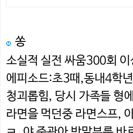
쏭
소실적 실전 싸움300회 이
에피소드:초3때,동내4학년
청괴롭힘, 당시 가족들 형에
라면을 먹던중 라면스프, 
ㅋ, 야 준관아 반말부름 