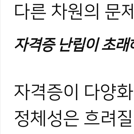
다른 차원의 문제
자격증 난립이 초래
자격증이 다양화
0
0
곽택용 교수 = 용인대학교 태권도
곽택용 교수는 태권도 엘리트
정체성은 흐려질 
드컵 세계대회와 세계군인선
퇴 후 국기원 태권도시범단