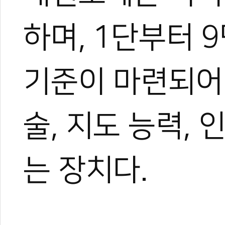
하며, 1단부터 
#국기원
#호신술
#자격증
#윤웅석
#곽택용
#지도자자격증
기준이 마련되어 
술, 지도 능력,
는 장치다.