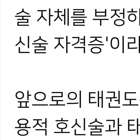
술 자체를 부정하
1
0
관련 뉴스
신술 자격증'이라
테헤란로가 태권도
국기원·세이브더
[전민우의 마음도
국기원 태권도연구
2026 세계태권도
앞으로의 태권도
용적 호신술과 