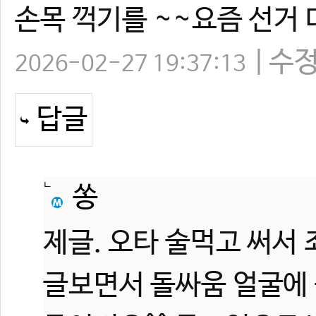
손목 꺽기를 ~~요즘 선거 
수
2026-02-27 19:37:13
답글
쏭
제글. 오타 술먹고 써서 
글보면서 돌싸움 얼굴에 