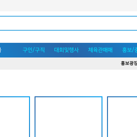
몰
구인/구직
대회및행사
체육관매매
홍보/
홍보광