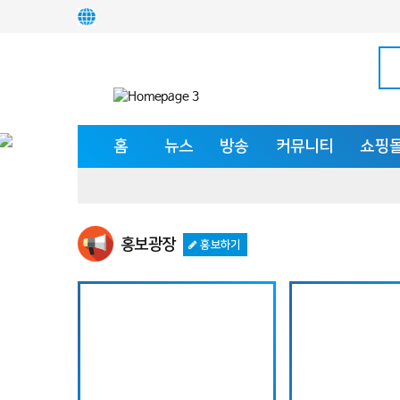
홈
뉴스
방송
커뮤니티
쇼핑
홍보광장
홍보하기