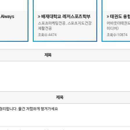
Always
배재대학교 레저스포츠학부
태권도 융
포츠 개최 최적
'어바웃더태
스포츠마케팅전공, 스포츠지도건강
어바웃더태권
재활전공
미디어)
콘텐츠미디
조회수:4474
조회수:10874
제목
제목
정리합니다. 물건 저렴하게 챙겨가세요