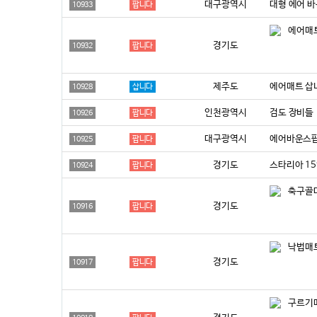
대구광역시
대형 에어 바운
10933
팝니다
에어매트
경기도
10932
팝니다
제주도
에어매트 삽
10928
삽니다
인천광역시
검도 장비들
10926
팝니다
대구광역시
에어바운스
10925
팝니다
경기도
스타리아 1
10924
팝니다
축구골
경기도
10916
팝니다
낙법매
경기도
10917
팝니다
구르기