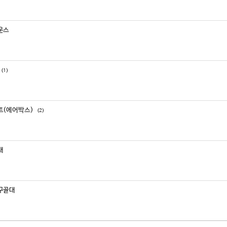
운스
(1)
트(에어박스)
(2)
대
구골대