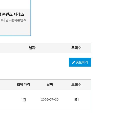
합 콘텐츠 제작소
권도' 태권도문화
도(태권도문화콘텐츠
어
날짜
조회수
홍보하기
희망가격
날짜
조회수
1원
2026-07-30
151