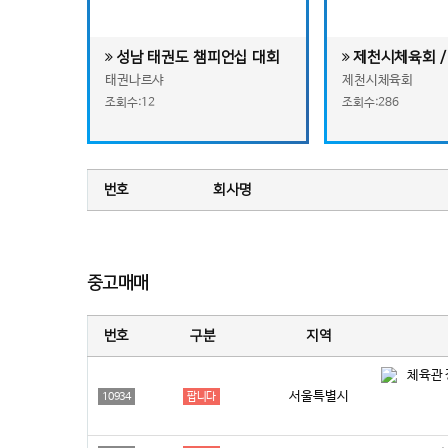
성남 태권도 챔피언십 대회
제천시체육회 / 
Anywhere 스
태권나르샤
제천시체육회
지 제천
조회수:12
조회수:286
번호
회사명
중고매매
번호
구분
지역
체육관 
서울특별시
10934
팝니다