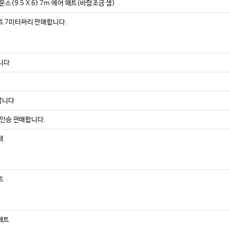
스(9.5 X 6) 7m 에어 매트(바람조금 샘)
 7미터짜리 판매합니다.
니다
팝니다
5인승 판매합니다.
대
트
매트