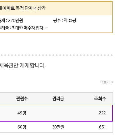
일산)신도시 약2500세대 아파트 독점 단지내 상가
월세 : 220만원
평수 : 약30평
권리금 : 최대한 매수자 입자 협의 가능합니다
체육관만 게재합니다.
더보기
관원수
권리금
조회수
49명
222
60명
30만원
651