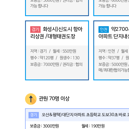
보증금 : 3000만원 / 권리금 : 협의
보증금 : 6000만원 
가능 합니다
가능 합니다
화성시)신도시 항아
약2700
경기
인천
리상권 /대형태권도장
아파트 단지내
130평 /경쟁도장적고/학
사범님 혼자운
생수약1600명
지역 : 경기 / 월세 : 550만원
지역 : 인천 / 월세 
평수 : 약120평 / 원생수 : 130
평수 : 약37평 / 원
보증금 : 7000만원 / 권리금 : 협의
보증금 : 5000만원 
매/최대한협의가능
관원 70명 이상
오산&평택)대단지 아파트 초등학교 도보30초 바로 
경기
보증금 : 3000만원
월세 : 190만원