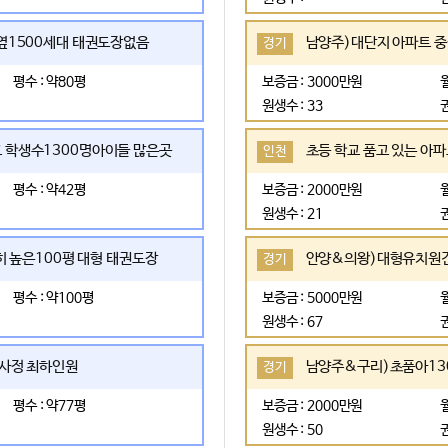
옆1500세대 태권도장없음
경기
평수 : 약80평
보증금 : 3000만원
원생수 : 33
 학생수1300명아이들 많은곳
초등 학교 품고 있는 아
인천
평수 : 약42평
보증금 : 2000만원
원생수 : 21
히 높은100평 대형 태권도장
안양&의왕)대형유치원건
경기
평수 : 약100평
보증금 : 5000만원
의
원생수 : 67
 사정 최하인원
남양주&구리)초품아13
경기
평수 : 약77평
보증금 : 2000만원
원생수 : 50