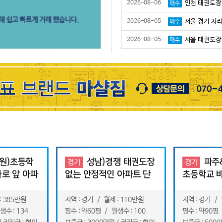
2026-08-06
인천 태권도장 
매수
2026-08-05
서울 경기 자리 좋
매수
2026-08-05
서울 태권도장
매수
원)초등학
성남)경쟁 태권도장
파주
경기
경기
바로 앞 아파
없는 안정적인 아파트 단
초등학교 바
 /계속 아파
지내상가 순수익 굉장히
음 모든 학
좋은곳
: 385만원
지역 : 경기 / 월세 : 110만원
지역 : 경기 / 
생수 : 134
평수 : 약60평 / 원생수 : 100
평수 : 약90평 