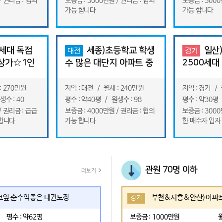
/ 권리금 : 협의
보증금 : 3000만원 / 권리금 : 협의
보증금 : 5000
가능 합니다
가능 합니다
세대 독점
세종)초등학교 학생
일산
대전
경기
상가☆1인
수 많은 대단지 아파트 중
2500세대
영태권도장
심 학원 밀집 상가☆인테
지내 상가
리어 최상
: 270만원
지역 : 대전 / 월세 : 240만원
지역 : 경기 / 
생수 : 40
평수 : 약40평 / 원생수 : 98
평수 : 약30평 
/ 권리금 : 급급
보증금 : 4000만원 / 권리금 : 협의
보증금 : 3000
합니다
가능 합니다
한 매수자 입자
관원 70명 이하
더보기
코앞 순수익좋은 태권도장
부천&시흥&안산)아파트
경기
평수 : 약62평
보증금 : 1000만원