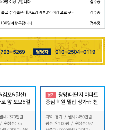
50명 이상 구합니다
접수중
고 수익 좋은 태권도장 자본3억 이상 으로 구하고 있습니다
접수중
 130명이상 구합니다
접수중
&김포&일산)
광명)대단지 아파트
경기
로 앞 도보5걸
중심 학원 밀집 상가☆ 천
원 다 있는 상가
장 굉장히 높은100평 대
형 태권도장
월세 : 370만원
지역 : 경기 / 월세 : 450만원
/ 원생수 : 75
평수 : 약100평 / 원생수 : 92