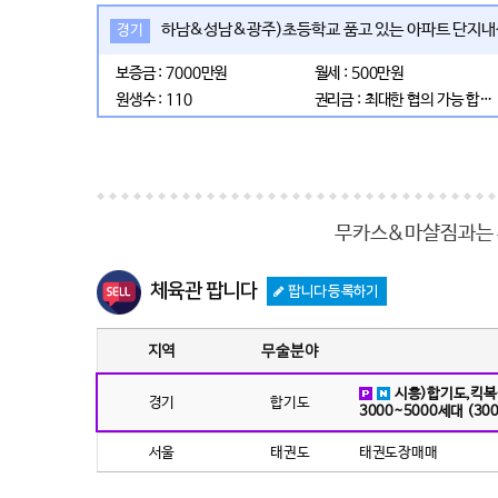
하남&성남&광주)초등학교 품고 있는 아파트 단지
경기
보증금 : 7000만원
월세 : 500만원
원생수 : 110
권리금 : 최대한 협의 가능 합니다
무카스&마샬짐과는 
체육관 팝니다
팝니다 등록하기
지역
무술분야
시흥)합기도,킥복
경기
합기도
3000~5000세대 (3
서울
태권도
태권도장매매