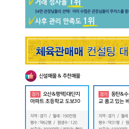
신설매물 & 추천매물
오산&평택)대단지
동탄&수
경기
경기
아파트 초등학교 도보30
교 품고 있는 
초 바로 코앞 순수익좋은
트 단지내 상가
태권도장
트 입주예정
지역 : 경기 / 월세 : 190만원
지역 : 경기 / 월세 
평수 : 약62평 / 원생수 : 120
평수 : 약31평 / 원