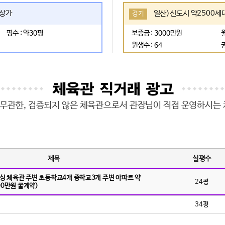
내상가
경기
평수 : 약30평
보증금 : 3000만원
원생수 : 64
무관한, 검증되지 않은 체육관으로서 관장님이 직접 운영하시는 
제목
실평수
싱 체육관 주변 초등학교4개 중학교3개 주변 아파트 약
24평
000만원 쿨계약)
34평