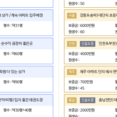
원생수 : 50
 상가 /계속 아파트 입주예정
강동&송파)대단지 초등학
서울
평수 : 약31평
보증금 : 6000만원
원생수 : 60
 순수익 굉장히 좋은곳
인천&부천)
인천
신설도장
평수 : 약60평
보증금 : 4000만원
원생수 :
학원 다 있는 상가
제주 아파트 단지 에서 
제주
평수 : 약90평
보증금 : 700만원
원생수 : 45
간약40평/입지 좋은 태권도장
충남천안)대
충남
신설도장
평수 : 약30평+40평
보증금 : 2000만원
원생수 :