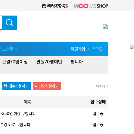
중고매매
회원가입
로그인
l
관원70명이상
관원70명미만
팝니다
매수신청하기
매도신청하기
더보기
제목
접수상태
~250명 이상 구합니다
접수중
권도장 바로 구합니다
접수중