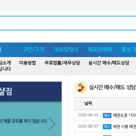
몰
구인/구직
대회및행사
체육관매매
홍보/
짐소개
이용방법
무료법률/세무상담
실시간 매수/매도상담
삽니다
실시간 매수/매도 상담
날짜
2026-08-07
태권도장 150
매수
2026-08-07
부천 시흥 태
매수