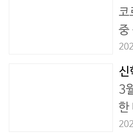
코
중
장
202
지
하
3
한
다
202