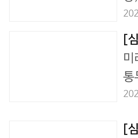
생
202
미
통
본
202