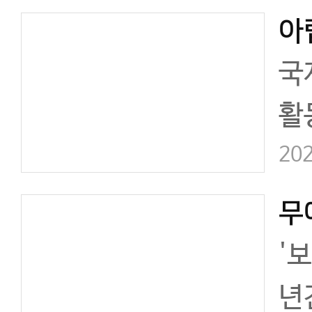
이
국
활
협
202
이
'
년