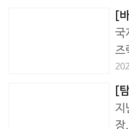
규
러
국
득
즈
의
202
지
장