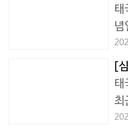
태
념
실
202
[
태
최
갈
202