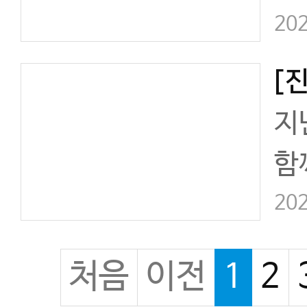
해
202
이
석
지
록
함
리
202
통
처음
이전
1
2
제