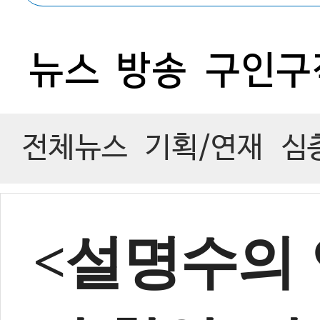
0
뉴스
방송
구인구
전체뉴스
기획/연재
심
<설명수의