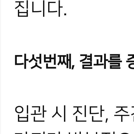
집니다.
설명수
스포츠 브랜드를 전문으로 
인(MAT Design) 대표
츠 시설, 교육·헬스케어 공
터 네이밍, BI·CI, 시각 
까지, 초기 단계부터 브랜딩
다섯번째, 결과를 
하는 방식으로 프로젝트를 수
디어사의 디자인 업무와 글
드 디자이너로 활동하며 10
의 상품·공간·마케팅 디자인
로 국내 및 북미 태권도장의
장의 상품화·브랜드화 사례
입관 시 진단, 주