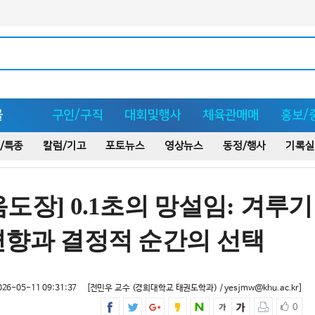
몰
구인/구직
대회및행사
체육관매매
홍보/
/특종
칼럼/기고
포토뉴스
영상뉴스
동정/행사
기록실
도장] 0.1초의 망설임: 겨루기
편향과 결정적 순간의 선택
26-05-11 09:31:37
[전민우 교수 (경희대학교 태권도학과) / yesjmw@khu.ac.kr]
0