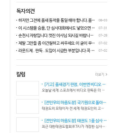
독자의견
하지만 그전에 품새 동작을 통일 해야 합니다.품새
08-03
심판 교육에 여러번 참석 했었는데, 강사 마다 동작
이 시스템을 승품, 단 심사대회에서도 넣었으면 좋
07-31
이 다른데 이래 가지고는 심판들이 제대로 판단을
겠네요.심사위원들이 일부러 불합격시키고, 이 부
순천시 자랑입니다.멋진 이사님 되시길 바랍니다
07-28
할수가 없습니다.하루빨리 강사들이 함께 모여 동
분에 대해서 협회 사무국에 문의하면 카메라 촬영은
^^♡
작을 통일 시켜야지 안그러면 항상 분쟁이 생깁니
제발 그만들 좀 이간질하고 싸우세요.이 글이 무엇
07-02
했는데, 번복이 안된답니다.ㅋㅋㅋㅋㅋ 심사위원들
다.
이 문제인가요?무엇을 얘기하려는지 의도가 무엇
눈이 전부 달라서, 이렇다, 저렇다 말을 할수가 없다
라운드제 . 판독 . 도입이 시급한 부분입니다.꼭 승
07-02
인지품새 발전을 위해 좋은 경기 문화를 위해 다 같
네요. 이렇게 허술한 시스템이 과연 국가 예산을 지
인이 되어 피 땀 흘려 노력하는 선수.코치들이 정정
이 노력해 보자는 그런 글 같은데품새 얘기 하는데
원 받는 태권도인가 싶습니다.
당당하게 결과를 받아 드리도록 만들어야 하며심판
왜 갑자기 심판 가오 얘기에 핑크색 옷 얘기 같은 비
또한 징계 등으로 자존심 상하는 일들이 없어야 하
하 발언에......답답하시니 그러시겠지만 태권도
고 다른 생각 없이 오로지 품새 판정에만 집중 하도
칼럼
더보기
"도" 는 지키시며 발언하세요.심판들 또한 이런 말
록 개선이 되어야 합니다.
나오지 않도록 자존심 상하지 않도록 부단히 노력해
[기고] 품새경기 판정, 이번엔 비디오 판독이다… 더 이상 미룰 수 없다
야 함은 확실합니다.부끄러운 일 들이 없도록 해야
오늘날 세계 스포츠에서 비디오 판독은 더 이상 선택이 아니다. 선수의 땀과 노력, 경기 결과의 공정성을 지키기 위한 최소한의 안전장치이자 국제 스포츠의 보편적인 기준이 됐다.
할 것입니다.그리고 같은 심판 동료들 또한 제발 안
좋게만 보지 말고 잘하는 건 잘한다고 인정해주고
[전민우의 마음도장] 국기원으로 돌아온 한마당… 그 안에서 마주하는 '도장(道場)의 본질’
못하는 건 고치도록 해주셔야지어떠한 글인지 파악
태권도의 모태이자 전 세계 태권도인의 고향, 국기원 도장 위에 다시 뜨거운 기합 소리가 웅장하게 울려 퍼질 예정이다. 오랜만에 국기원에서 펼쳐지는 이번 세계태권도한마당은 단순한 대회 개최를 넘어 국경과 인종, 세대를 넘어 하나의 마음으로 모인 전 세계 태권도인들의 가슴속에 묵직한 설렘과 숭고한 감회를 불러일으킨다.
도 못하고 일방적으로 나쁘게 표현하는 글은 보기가
좋지 않습니다.
[전민우의 마음도장] 태권도 1품 심사 완화... 문턱은 낮아졌지만, 계단은 더욱 가팔라졌다!
최근 대한태권도협회(KTA)가 개정한 심사시행 규정이 도장가에 화두를 던지고 있다. 저연령 1품(단) 심사 시 지정 품새의 추첨 범위와 시기를 완화해 각 시도협회가 사실상 태극 1장부터 5장까지로 지정을 축소할 수 있는 제도적 근거를 마련했다.