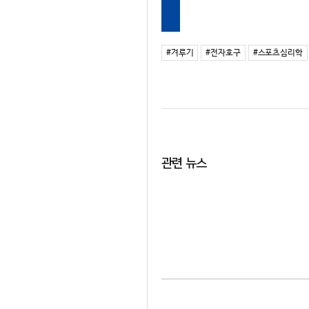
#겨루기
#전자호구
#스포츠심리학
관련 뉴스