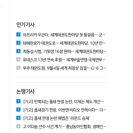
인기기사
아프리카 우간다, 세계태권도한마당 첫 발걸음… 군의관 콘데 "잊지 못할 경험"
1
테헤란로가 태권도로… 세계태권도한마당, 10년 만에 국기원서 개막!
2
최동섭 사범, 기왓장 16장 완파… 세계태권도한마당 주먹격파 우승
3
유네스코 13년 연속 후원… 세계무술연맹 국제연무대회 10월 충주서 개막
4
무주 태권도원, 9월 4일 세계 최정상 집결… G-6 그랑프리 시리즈 개막
5
논쟁기사
[기고] 반복되는 품새 판정 논란, 이제는 제도 개선을 논의할 때!
1
[기고] 품새경기 판정, 이번엔 비디오 판독이다… 더 이상 미룰 수 없다
2
[기고] 품새 판정 논란 해법은 '라운드 승제'
3
고 이다솜 선수 사건 계기… 충남농아인협회, 장애인체육 제도개선 9개 정책 제안
4