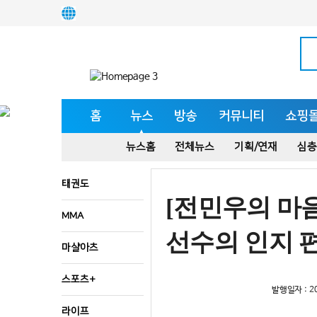
홈
뉴스
방송
커뮤니티
쇼핑
뉴스홈
전체뉴스
기획/연재
심층
태권도
[전민우의 마음
MMA
선수의 인지 
마샬아츠
스포츠+
발행일자 : 20
라이프