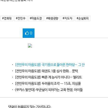
#경희대
#전민우
#마음도장
#확증편향
#지도자
#손실회피
0
[전민우의 마음도장] 국기원으로 돌아온 한마당… 그 안
[전민우의 마음도장] 태권도 1품 심사 완화... 문턱
[전민우의 마음도장] 빠른 게 능사가 아니다… 엘리트
[전민우의 마음도장] 두려움의 조각 — 15초, 의심을
<무카스 발언대> 무균실이 되어가는 교육 현장, 아이들
댓글이 허용되지 않는 기사입니다.