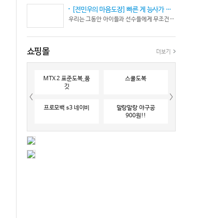
[전민우의 마음도장] 빠른 게 능사가 아니다… 엘리트 선수의 '기다림'
우리는 그동안 아이들과 선수들에게 무조건 “빨리 반응하라”고 다그치기만 했던 것은 아닐까? 진정한 탁월함은 단순히 근육의 수축 속도가 빠른 데서 오지 않는다. 복잡하고 긴박한 1대 1 격투 상황 속에서 ‘언제 멈추고, 언제 폭발할 것인가’를 통제하는 타이밍 조절 능력과 상황 인식(Situational Awareness)에서 온다.
쇼핑몰
더보기
MTX 2 표준도복_품
스쿨도복
깃
프로모백 s3 네이비
말랑말랑 야구공
900원!!