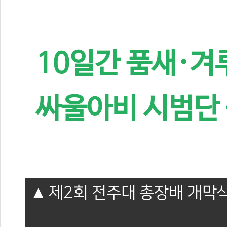
10일간 품새·
싸울아비 시범단
제2회 전주대 총장배 개막