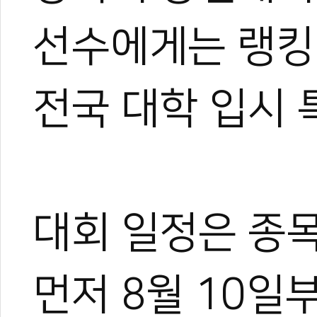
0
선수에게는 랭킹
#전주대
#전주대총장기
#대학총장기
#대한태권도협회
#KTA
#품새대회
파대회
#싸울아비
#시범단
전국 대학 입시 
대회 일정은 종
먼저 8월 10일