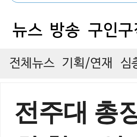
0
뉴스
방송
구인구
전체뉴스
기획/연재
심
전주대 총