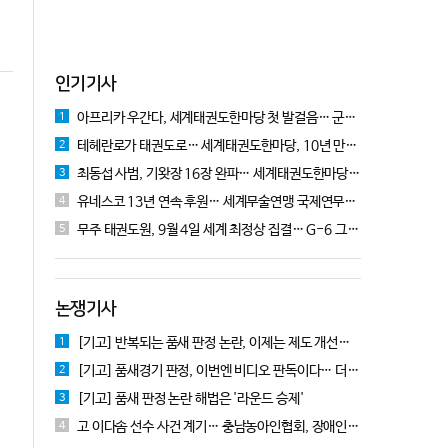
인기기사
아프리카 우간다, 세계태권도한마당 첫 발걸음… 군의관 콘데 "잊지 못할 경험"
1
테헤란로가 태권도로… 세계태권도한마당, 10년 만에 국기원서 개막!
2
최동섭 사범, 기왓장 16장 완파… 세계태권도한마당 주먹격파 우승
3
유네스코 13년 연속 후원… 세계무술연맹 국제연무대회 10월 충주서 개막
4
무주 태권도원, 9월 4일 세계 최정상 집결… G-6 그랑프리 시리즈 개막
5
논쟁기사
[기고] 반복되는 품새 판정 논란, 이제는 제도 개선을 논의할 때!
1
[기고] 품새경기 판정, 이번엔 비디오 판독이다… 더 이상 미룰 수 없다
2
[기고] 품새 판정 논란 해법은 '라운드 승제'
3
고 이다솜 선수 사건 계기… 충남농아인협회, 장애인체육 제도개선 9개 정책 제안
4