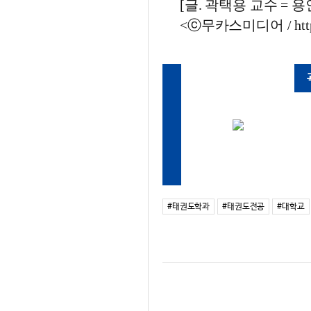
[글. 곽택용 교수 = 용
<ⓒ무카스미디어 / htt
#태권도학과
#태권도전공
#대학교