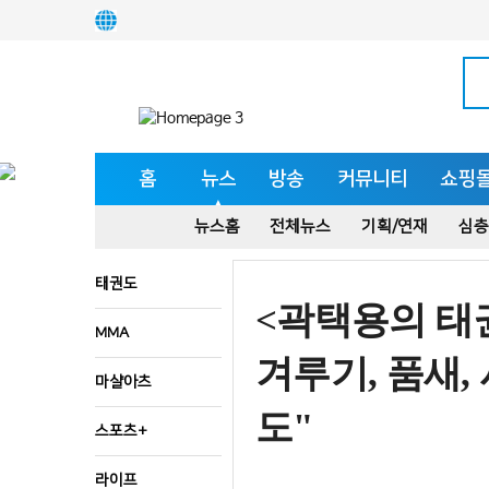
홈
뉴스
방송
커뮤니티
쇼핑
뉴스홈
전체뉴스
기획/연재
심층
태권도
<곽택용의 태
MMA
겨루기, 품새,
마샬아츠
도"
스포츠+
라이프