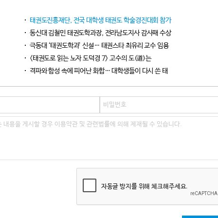
태권도진흥재단, 전국 대학생 태권도 학술경진대회 참가
동신대 김철민 태권도학과장, 전라남도지사 감사패 수상
극동대 ‘태권도학과’ 신설… 태권스타 최유리 교수 임용
<태권도로 읽는 노자 도덕경 7> 고수의 도(道)는
격파와 함성 속에 피어난 화합… 대학생들이 다시 쓴 태
자동글 방지를 위해 체크해주세요.