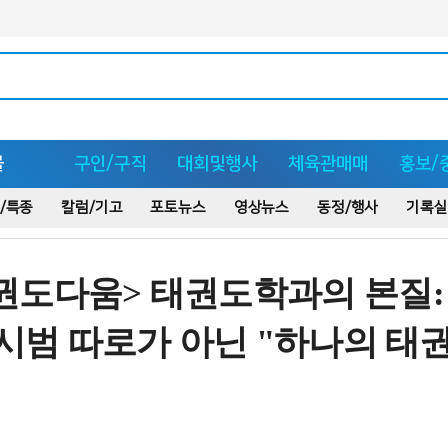
몰
구인/구직
대회및행사
체육관매매
홍보/
/특종
칼럼/기고
포토뉴스
영상뉴스
동정/행사
기록실
권도다움> 태권도학과의 본질:
 시범 따로가 아닌 "하나의 태