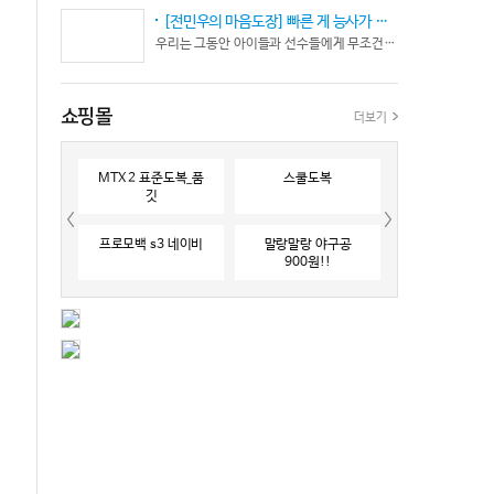
[전민우의 마음도장] 빠른 게 능사가 아니다… 엘리트 선수의 '기다림'
우리는 그동안 아이들과 선수들에게 무조건 “빨리 반응하라”고 다그치기만 했던 것은 아닐까? 진정한 탁월함은 단순히 근육의 수축 속도가 빠른 데서 오지 않는다. 복잡하고 긴박한 1대 1 격투 상황 속에서 ‘언제 멈추고, 언제 폭발할 것인가’를 통제하는 타이밍 조절 능력과 상황 인식(Situational Awareness)에서 온다.
쇼핑몰
더보기
MTX 2 표준도복_품
스쿨도복
깃
프로모백 s3 네이비
말랑말랑 야구공
900원!!