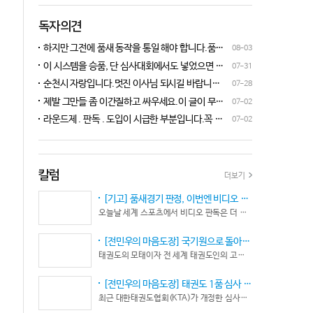
독자의견
하지만 그전에 품새 동작을 통일 해야 합니다.품새
08-03
심판 교육에 여러번 참석 했었는데, 강사 마다 동작
이 시스템을 승품, 단 심사대회에서도 넣었으면 좋
07-31
이 다른데 이래 가지고는 심판들이 제대로 판단을
겠네요.심사위원들이 일부러 불합격시키고, 이 부
순천시 자랑입니다.멋진 이사님 되시길 바랍니다
07-28
할수가 없습니다.하루빨리 강사들이 함께 모여 동
분에 대해서 협회 사무국에 문의하면 카메라 촬영은
^^♡
작을 통일 시켜야지 안그러면 항상 분쟁이 생깁니
제발 그만들 좀 이간질하고 싸우세요.이 글이 무엇
07-02
했는데, 번복이 안된답니다.ㅋㅋㅋㅋㅋ 심사위원들
다.
이 문제인가요?무엇을 얘기하려는지 의도가 무엇
눈이 전부 달라서, 이렇다, 저렇다 말을 할수가 없다
라운드제 . 판독 . 도입이 시급한 부분입니다.꼭 승
07-02
인지품새 발전을 위해 좋은 경기 문화를 위해 다 같
네요. 이렇게 허술한 시스템이 과연 국가 예산을 지
인이 되어 피 땀 흘려 노력하는 선수.코치들이 정정
이 노력해 보자는 그런 글 같은데품새 얘기 하는데
원 받는 태권도인가 싶습니다.
당당하게 결과를 받아 드리도록 만들어야 하며심판
왜 갑자기 심판 가오 얘기에 핑크색 옷 얘기 같은 비
또한 징계 등으로 자존심 상하는 일들이 없어야 하
하 발언에......답답하시니 그러시겠지만 태권도
고 다른 생각 없이 오로지 품새 판정에만 집중 하도
칼럼
더보기
"도" 는 지키시며 발언하세요.심판들 또한 이런 말
록 개선이 되어야 합니다.
나오지 않도록 자존심 상하지 않도록 부단히 노력해
[기고] 품새경기 판정, 이번엔 비디오 판독이다… 더 이상 미룰 수 없다
야 함은 확실합니다.부끄러운 일 들이 없도록 해야
오늘날 세계 스포츠에서 비디오 판독은 더 이상 선택이 아니다. 선수의 땀과 노력, 경기 결과의 공정성을 지키기 위한 최소한의 안전장치이자 국제 스포츠의 보편적인 기준이 됐다.
할 것입니다.그리고 같은 심판 동료들 또한 제발 안
좋게만 보지 말고 잘하는 건 잘한다고 인정해주고
[전민우의 마음도장] 국기원으로 돌아온 한마당… 그 안에서 마주하는 '도장(道場)의 본질’
못하는 건 고치도록 해주셔야지어떠한 글인지 파악
태권도의 모태이자 전 세계 태권도인의 고향, 국기원 도장 위에 다시 뜨거운 기합 소리가 웅장하게 울려 퍼질 예정이다. 오랜만에 국기원에서 펼쳐지는 이번 세계태권도한마당은 단순한 대회 개최를 넘어 국경과 인종, 세대를 넘어 하나의 마음으로 모인 전 세계 태권도인들의 가슴속에 묵직한 설렘과 숭고한 감회를 불러일으킨다.
도 못하고 일방적으로 나쁘게 표현하는 글은 보기가
좋지 않습니다.
[전민우의 마음도장] 태권도 1품 심사 완화... 문턱은 낮아졌지만, 계단은 더욱 가팔라졌다!
최근 대한태권도협회(KTA)가 개정한 심사시행 규정이 도장가에 화두를 던지고 있다. 저연령 1품(단) 심사 시 지정 품새의 추첨 범위와 시기를 완화해 각 시도협회가 사실상 태극 1장부터 5장까지로 지정을 축소할 수 있는 제도적 근거를 마련했다.