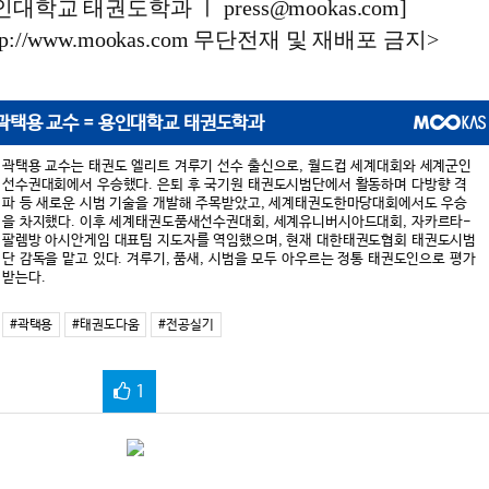
인대학교 태권도학과 ㅣ press@mookas.com]
p://www.mookas.com 무단전재 및 재배포 금지>
곽택용 교수 = 용인대학교 태권도학과
곽택용 교수는 태권도 엘리트 겨루기 선수 출신으로, 월드컵 세계대회와 세계군인
선수권대회에서 우승했다. 은퇴 후 국기원 태권도시범단에서 활동하며 다방향 격
파 등 새로운 시범 기술을 개발해 주목받았고, 세계태권도한마당대회에서도 우승
을 차지했다. 이후 세계태권도품새선수권대회, 세계유니버시아드대회, 자카르타-
팔렘방 아시안게임 대표팀 지도자를 역임했으며, 현재 대한태권도협회 태권도시범
단 감독을 맡고 있다. 겨루기, 품새, 시범을 모두 아우르는 정통 태권도인으로 평가
받는다.
#곽택용
#태권도다움
#전공실기
1