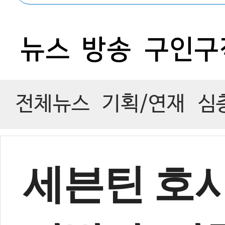
1
뉴스
방송
구인구
전체뉴스
기획/연재
심
세븐틴 호