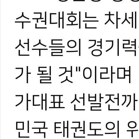
관련 뉴스
수권대회는 차세
KTA 격파 대표
[기고] 품새 판정
저출산 시대, 도장
선수들의 경기력
이대훈·나태주과 태
102세 어르신 
가 될 것"이라며
가대표 선발전까
민국 태권도의 