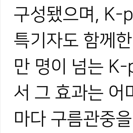
구성됐으며, K-
특기자도 함께한다
만 명이 넘는 K
1
서 그 효과는 어
#세븐틴
#호시
#육군태권도시범단
#대한태권도협회
#전국종별선수권
#
마다 구름관중을