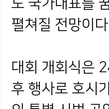
도 국가대표를 
펼쳐질 전망이다
한혜진
태권도 경기인 출신의 태권도
트 KOICA 국제협력요원으
며, 20여 년간 65개국 30
장 중심의 심층 취재를 이어
대회 개회식은 2
작, 대회 중계방송 캐스터, 
텐츠를 다각화해 온 전문가로
과 콘텐츠 제작 및 홍보 마
후 행사로 호시
이온 대표이사를 맡고 있다.
야)와 대학 겸임교수로도 활
화 발전에 힘쓰고 있다.