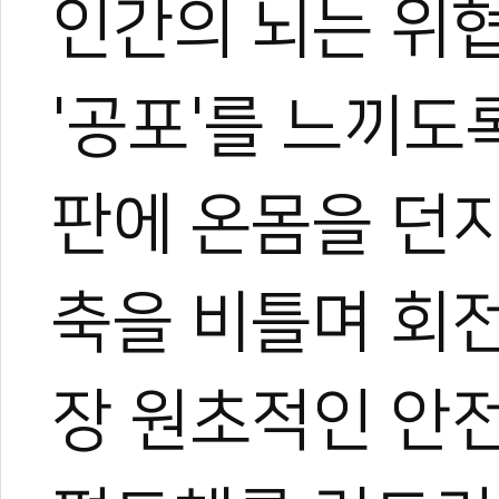
인간의 뇌는 위
'공포'를 느끼도
판에 온몸을 던
축을 비틀며 회
장 원초적인 안전