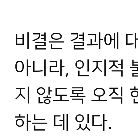
비결은 결과에 대
전민우 교수 (경희대학교 태권도학
아니라, 인지적
경희대학교 체육대학 태권도
경희대학교 체육대학원 태
KHU-SPLab 지도교수
지 않도록 오직
세계태권도전문트레이너협회
대한장애인펜싱협회 이사
하는 데 있다.