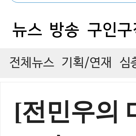
0
뉴스
방송
구인구
전체뉴스
기획/연재
심
[전민우의 