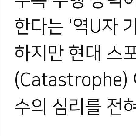
한다는 '역U자 
0
하지만 현대 스
(Catastroph
#전민우
#마음도장
#스포츠심리학
#격파
#카타스로피
#자기효능감
#
도
수의 심리를 전혀