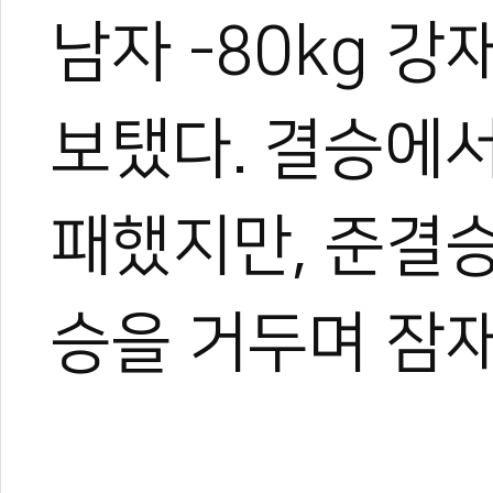
남자 -80kg 
보탰다. 결승에
패했지만, 준결
승을 거두며 잠
관련 뉴스
무주 태권도원, 9
한체대 동갑내기 
로마 월드태권도G