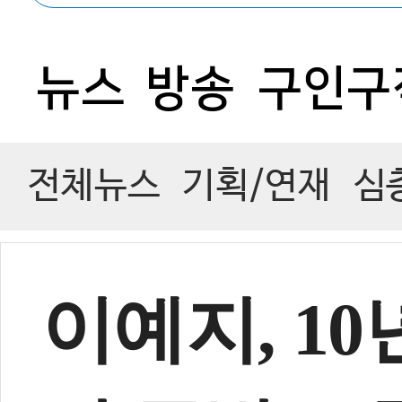
0
뉴스
방송
구인구
전체뉴스
기획/연재
심
이예지, 1