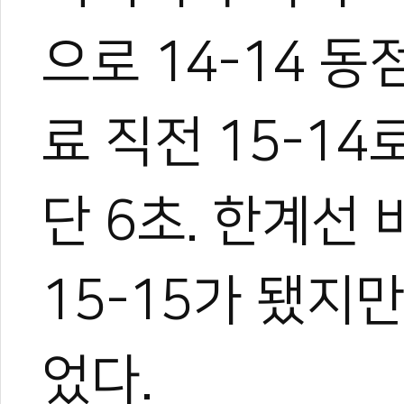
으로 14-14 
료 직전 15-1
한혜진
단 6초. 한계선
태권도 경기인 출신의 태권도
트 KOICA 국제협력요원으
며, 20여 년간 65개국 30
15-15가 됐지
장 중심의 심층 취재를 이어
작, 대회 중계방송 캐스터, 
텐츠를 다각화해 온 전문가로
었다.
과 콘텐츠 제작 및 홍보 마
이온 대표이사를 맡고 있다.