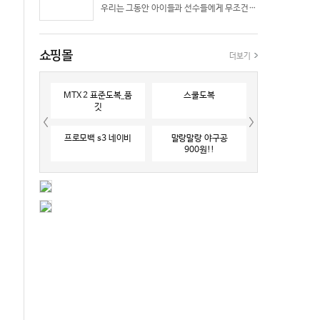
우리는 그동안 아이들과 선수들에게 무조건 “빨리 반응하라”고 다그치기만 했던 것은 아닐까? 진정한 탁월함은 단순히 근육의 수축 속도가 빠른 데서 오지 않는다. 복잡하고 긴박한 1대 1 격투 상황 속에서 ‘언제 멈추고, 언제 폭발할 것인가’를 통제하는 타이밍 조절 능력과 상황 인식(Situational Awareness)에서 온다.
쇼핑몰
더보기
MTX 2 표준도복_품
스쿨도복
깃
프로모백 s3 네이비
말랑말랑 야구공
900원!!