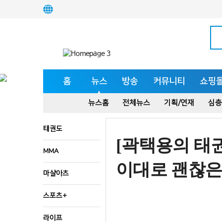
홈
뉴스
방송
커뮤니티
쇼핑
뉴스홈
전체뉴스
기획/연재
심층
태권도
[곽택용의 태
MMA
이대로 괜찮은
마샬아츠
스포츠+
라이프