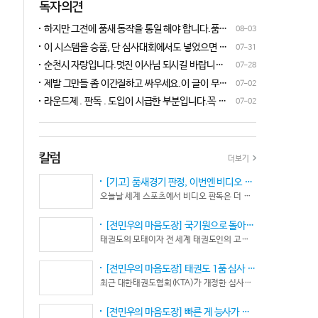
독자의견
하지만 그전에 품새 동작을 통일 해야 합니다.품새
08-03
심판 교육에 여러번 참석 했었는데, 강사 마다 동작
이 시스템을 승품, 단 심사대회에서도 넣었으면 좋
07-31
이 다른데 이래 가지고는 심판들이 제대로 판단을
겠네요.심사위원들이 일부러 불합격시키고, 이 부
순천시 자랑입니다.멋진 이사님 되시길 바랍니다
07-28
할수가 없습니다.하루빨리 강사들이 함께 모여 동
분에 대해서 협회 사무국에 문의하면 카메라 촬영은
^^♡
작을 통일 시켜야지 안그러면 항상 분쟁이 생깁니
제발 그만들 좀 이간질하고 싸우세요.이 글이 무엇
07-02
했는데, 번복이 안된답니다.ㅋㅋㅋㅋㅋ 심사위원들
다.
이 문제인가요?무엇을 얘기하려는지 의도가 무엇
눈이 전부 달라서, 이렇다, 저렇다 말을 할수가 없다
라운드제 . 판독 . 도입이 시급한 부분입니다.꼭 승
07-02
인지품새 발전을 위해 좋은 경기 문화를 위해 다 같
네요. 이렇게 허술한 시스템이 과연 국가 예산을 지
인이 되어 피 땀 흘려 노력하는 선수.코치들이 정정
이 노력해 보자는 그런 글 같은데품새 얘기 하는데
원 받는 태권도인가 싶습니다.
당당하게 결과를 받아 드리도록 만들어야 하며심판
왜 갑자기 심판 가오 얘기에 핑크색 옷 얘기 같은 비
또한 징계 등으로 자존심 상하는 일들이 없어야 하
하 발언에......답답하시니 그러시겠지만 태권도
고 다른 생각 없이 오로지 품새 판정에만 집중 하도
칼럼
더보기
"도" 는 지키시며 발언하세요.심판들 또한 이런 말
록 개선이 되어야 합니다.
나오지 않도록 자존심 상하지 않도록 부단히 노력해
[기고] 품새경기 판정, 이번엔 비디오 판독이다… 더 이상 미룰 수 없다
야 함은 확실합니다.부끄러운 일 들이 없도록 해야
오늘날 세계 스포츠에서 비디오 판독은 더 이상 선택이 아니다. 선수의 땀과 노력, 경기 결과의 공정성을 지키기 위한 최소한의 안전장치이자 국제 스포츠의 보편적인 기준이 됐다.
할 것입니다.그리고 같은 심판 동료들 또한 제발 안
좋게만 보지 말고 잘하는 건 잘한다고 인정해주고
[전민우의 마음도장] 국기원으로 돌아온 한마당… 그 안에서 마주하는 '도장(道場)의 본질’
못하는 건 고치도록 해주셔야지어떠한 글인지 파악
태권도의 모태이자 전 세계 태권도인의 고향, 국기원 도장 위에 다시 뜨거운 기합 소리가 웅장하게 울려 퍼질 예정이다. 오랜만에 국기원에서 펼쳐지는 이번 세계태권도한마당은 단순한 대회 개최를 넘어 국경과 인종, 세대를 넘어 하나의 마음으로 모인 전 세계 태권도인들의 가슴속에 묵직한 설렘과 숭고한 감회를 불러일으킨다.
도 못하고 일방적으로 나쁘게 표현하는 글은 보기가
좋지 않습니다.
[전민우의 마음도장] 태권도 1품 심사 완화... 문턱은 낮아졌지만, 계단은 더욱 가팔라졌다!
최근 대한태권도협회(KTA)가 개정한 심사시행 규정이 도장가에 화두를 던지고 있다. 저연령 1품(단) 심사 시 지정 품새의 추첨 범위와 시기를 완화해 각 시도협회가 사실상 태극 1장부터 5장까지로 지정을 축소할 수 있는 제도적 근거를 마련했다.
[전민우의 마음도장] 빠른 게 능사가 아니다… 엘리트 선수의 '기다림'