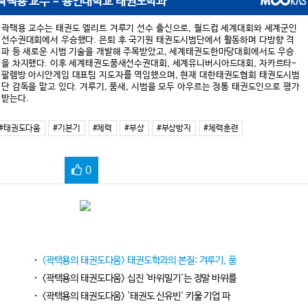
곽택용 교수 = 용인대학교 태권도학과
곽택용 교수는 태권도 엘리트 겨루기 선수 출신으로, 월드컵 세계대회와 세계군인
선수권대회에서 우승했다. 은퇴 후 국기원 태권도시범단에서 활동하며 다방향 격
파 등 새로운 시범 기술을 개발해 주목받았고, 세계태권도한마당대회에서도 우승
을 차지했다. 이후 세계태권도품새선수권대회, 세계유니버시아드대회, 자카르타-
팔렘방 아시안게임 대표팀 지도자를 역임했으며, 현재 대한태권도협회 태권도시범
단 감독을 맡고 있다. 겨루기, 품새, 시범을 모두 아우르는 정통 태권도인으로 평가
받는다.
#태권도다움
#기본기
#체력
#부상
#부상방지
#체력훈련
0
<곽택용의 태권도다움> 태권도학과의 본질: 겨루기, 품
<곽택용의 태권도다움> 십진 '바위밀기'는 정말 바위를
<곽택용의 태권도다움> '태권도 신유빈' 키울 기업 파