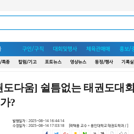
몰
구인/구직
대회및행사
체육관매매
홍보/
/특종
칼럼/기고
포토뉴스
영상뉴스
동정/행사
기록실
권도다움] 쉴틈없는 태권도대회
가?
발행일자 : 2025-08-14 16:44:14
수정일자 : 2025-08-14 17:03:18
[곽택용 교수 = 용인대학교 태권도학과 / ]