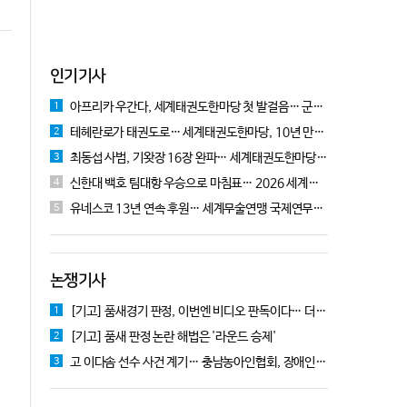
인기기사
아프리카 우간다, 세계태권도한마당 첫 발걸음… 군의관 콘데 "잊지 못할 경험"
1
테헤란로가 태권도로… 세계태권도한마당, 10년 만에 국기원서 개막!
2
최동섭 사범, 기왓장 16장 완파… 세계태권도한마당 주먹격파 우승
3
신한대 백호 팀대항 우승으로 마침표… 2026 세계태권도한마당 폐막
4
유네스코 13년 연속 후원… 세계무술연맹 국제연무대회 10월 충주서 개막
5
논쟁기사
[기고] 품새경기 판정, 이번엔 비디오 판독이다… 더 이상 미룰 수 없다
1
[기고] 품새 판정 논란 해법은 '라운드 승제'
2
고 이다솜 선수 사건 계기… 충남농아인협회, 장애인체육 제도개선 9개 정책 제안
3