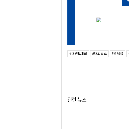
#태권도대회
#대회축소
#곽택용
관련 뉴스