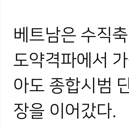
베트남은 수직축
도약격파에서 가
아도 종합시범 
장을 이어갔다.
관련 뉴스
춘천 월드컵팀챔