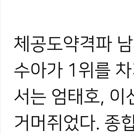
체공도약격파 남
수아가 1위를 
서는 엄태호, 이
거머쥐었다. 종
한혜진
태권도 경기인 출신의 태권도