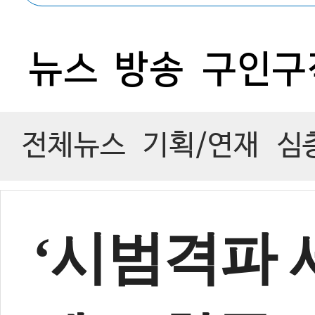
뉴스
방송
구인구
전체뉴스
기획/연재
심
‘시범격파 