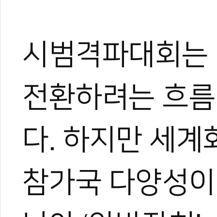
KTA 격파 대표
유소년 태권도 열
3천700명 참여 ‘
이동호, 세계장애
시범격파대회는 
전환하려는 흐름
다. 하지만 세
참가국 다양성이