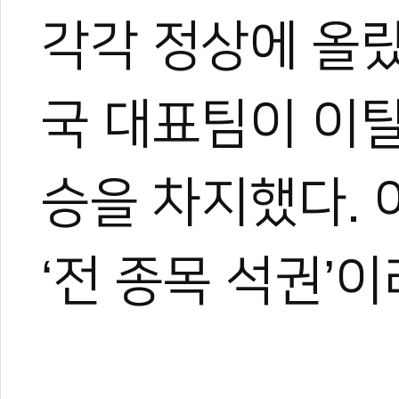
트 KOICA 국제협력요원으
각각 정상에 올
며, 20여 년간 65개국 30
장 중심의 심층 취재를 이어
작, 대회 중계방송 캐스터, 
국 대표팀이 이
텐츠를 다각화해 온 전문가로
과 콘텐츠 제작 및 홍보 마
이온 대표이사를 맡고 있다.
승을 차지했다. 
야)와 대학 겸임교수로도 활
화 발전에 힘쓰고 있다.
‘전 종목 석권’