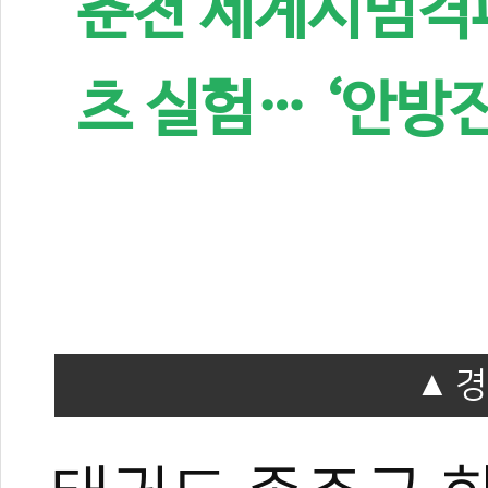
춘천 세계시범격
츠 실험… ‘안방
경