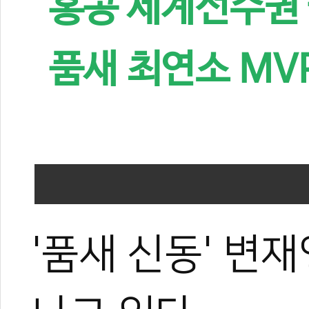
홍콩 세계선수권
품새 최연소 MVP
'품새 신동' 변