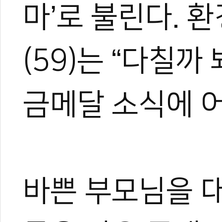
마’로 불린다. 
(59)는 “다칠
금메달 소식에 
바쁜 부모님을 