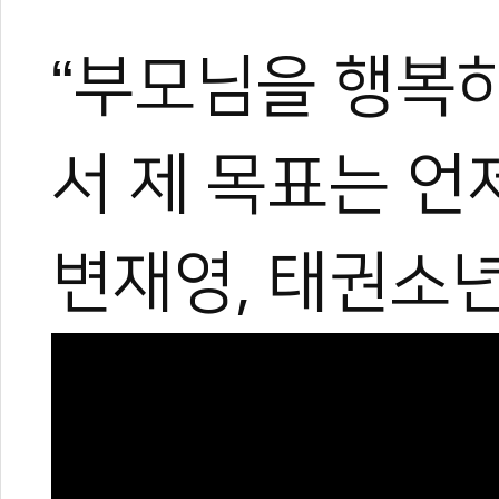
“부모님을 행복하
서 제 목표는 언
관련 뉴스
변재영, 태권소년
KTA 양진방 회장
경희대, 춘천코리
[곽택용의 태권도다
4인 4색 태권도의
1천만 조회수의 