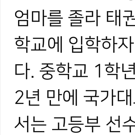
엄마를 졸라 태
학교에 입학하자
다. 중학교 1학
2년 만에 국가
0
서는 고등부 선
#변재영
#자유품새
#프리스타일
#세계태권도품새선수권
#홍콩