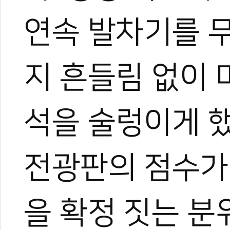
연속 발차기를 무
지 흔들림 없이 
석을 술렁이게 
전광판의 점수가
을 확정 짓는 분