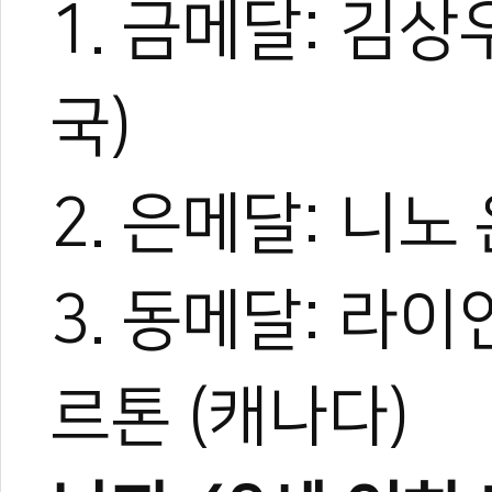
1. 금메달: 김
춘천, 2026 
[곽택용의 태권도다
세계가 주목한 '태
국)
[발언대]홍콩 W
2. 은메달: 니노
3. 동메달: 라이
르톤 (캐나다)