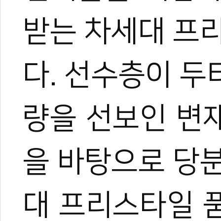
받는 차세대 프
#세계태권도품새선수권
#품새선수권
#홍콩
#변재영
다. 선수층이 
량을 선보인 변
을 바탕으로 당
0
0
대 프리스타일 