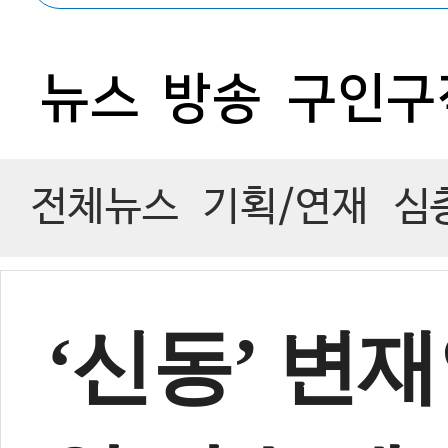
0
뉴스
방송
구인구
전체뉴스
기획/연재
심
‘신동’ 변