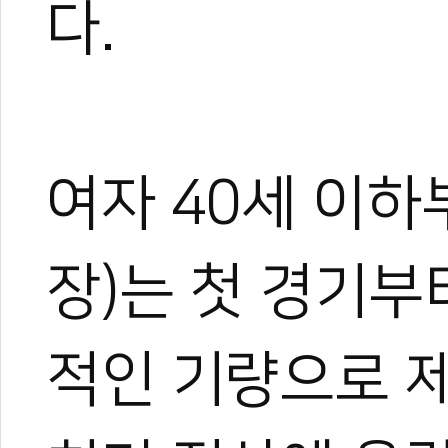
다.
여자 40세 이
한혜진
태권도 경기인 출신의 태권도
장)는 첫 경기부
트 KOICA 국제협력요원으
며, 20여 년간 65개국 30
장 중심의 심층 취재를 이어
적인 기량으로 
작, 대회 중계방송 캐스터, 
텐츠를 다각화해 온 전문가로
과 콘텐츠 제작 및 홍보 마