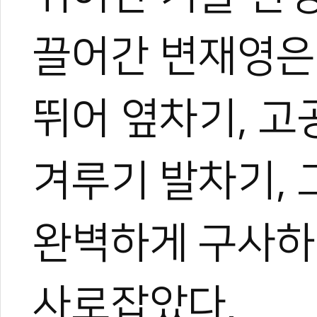
끌어간 변재영은
뛰어 옆차기, 고
겨루기 발차기,
완벽하게 구사하
사로잡았다.