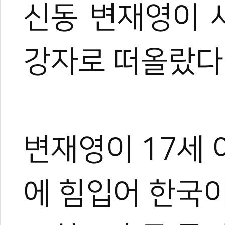
신동 변재영이 
강자로 떠올랐다
변재영이 17세 
에 힘입어 한국이