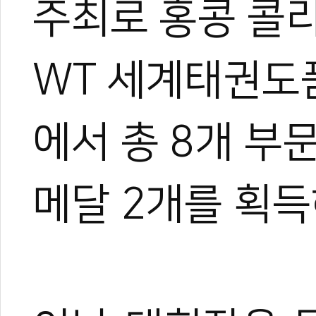
주최로 홍콩 콜리
WT 세계태권도
에서 총 8개 부
메달 2개를 획득