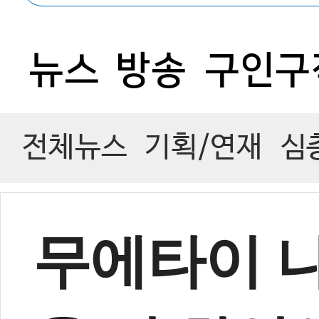
0
뉴스
방송
구인구
전체뉴스
기획/연재
심
무에타이 