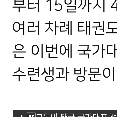
부터 15일까지 
여러 차례 태권
은 이번에 국가
0
수련생과 방문이
#최영석
#태국
#파니팍
#패니팍
#태권도원
#한류원조
#파리올림픽