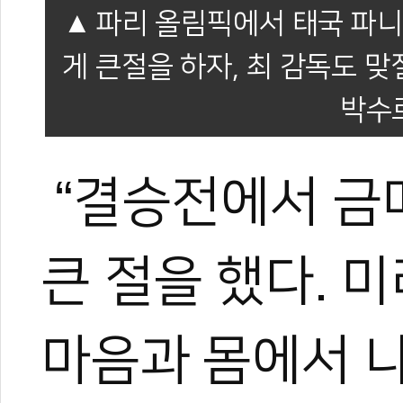
파리 올림픽에서 태국 파니
게 큰절을 하자, 최 감독도 맞
박수
“결승전에서 금
관련 뉴스
춘천 월드컵팀챔
큰 절을 했다. 
곽민주, 드디어 
아쉽다 김종명… 
방콕서 '2025 그
마음과 몸에서 나
‘이변’에 ‘돌풍’