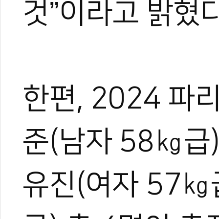
것”이라고 밝혔다
저출산 시대, 도장
이대훈·나태주과 태
한편, 2024 
준(남자 58㎏급)
유진(여자 57㎏