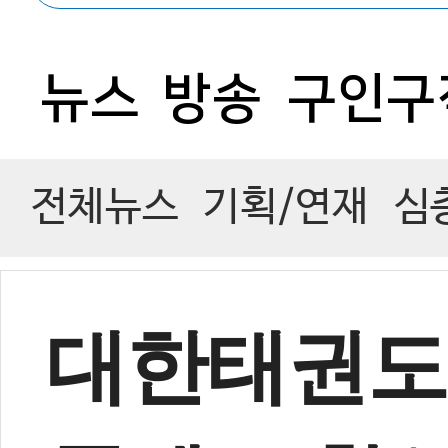
0
뉴스
방송
구인구
전체뉴스
기획/연재
심
대한태권도협