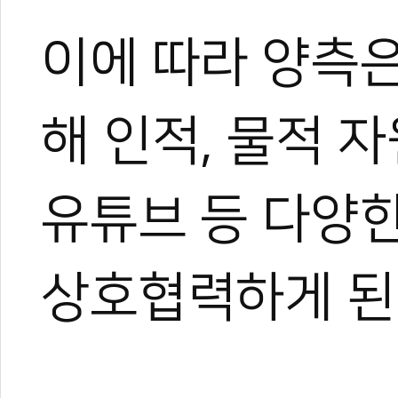
0
이에 따라 양측은
#대한태권도협회
#KTA
#SBS
#양진방
#이상근
#태권도
#태권도콘텐
업무협약
해 인적, 물적 
유튜브 등 다양
상호협력하게 된