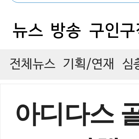
0
뉴스
방송
구인구
전체뉴스
기획/연재
심
아디다스 