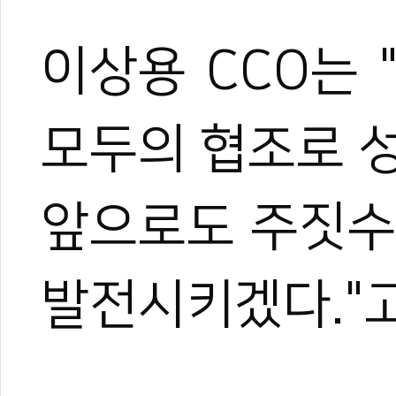
이상용 CCO는 
모두의
협조로
관련 뉴스
앞으로도
주짓수
'아디다스 골든챔
KTA-제우인터내셔
발전시키겠다."
IBJJF 공식 룰
유소년 태권도 열
2025 아디다스