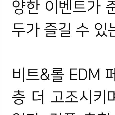
양한
이벤트가
두가
즐길
수
있
비트&롤 EDM
층
더
고조시키