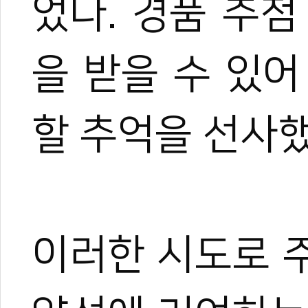
었다. 경품
추첨
을
받을
수
있어
할
추억을
선사했
무카스 편집팀
이러한
시도로