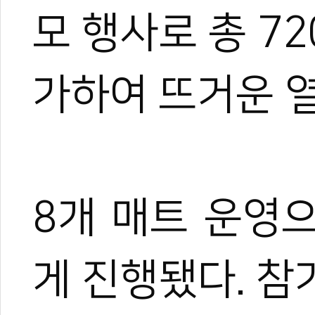
모
행사로
총 7
가하여
뜨거운
0
8개
매트
운영
#주짓수
#아디다스
#제우인터내셔널
#아디다스 컴뱃스포츠
#잠실학생체육
게
진행됐다. 참