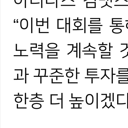
아디다스 컴뱃
“이번
대회를
통
노력을
계속할
과
꾸준한
투자
한층
더
높이겠다