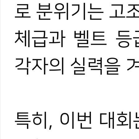
로
분위기는
고조
체급과
벨트
등
각자의
실력을
특히, 이번
대회