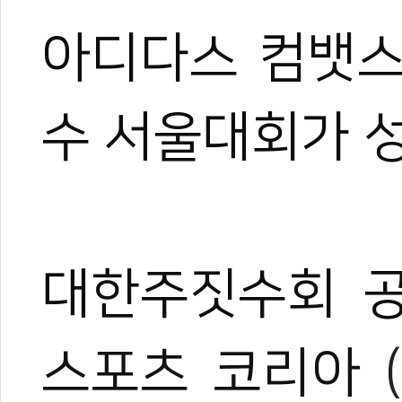
아디다스
컴뱃
수
서울대회가
대한주짓수회
스포츠 코리아