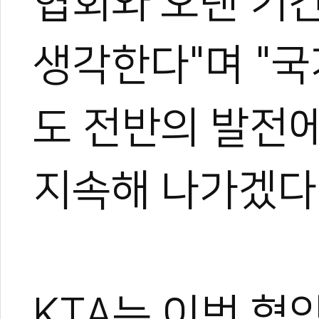
협회와 오랜 기
'아디다스 골든챔
유소년 태권도 열
2025 아디다스
생각한다"며 "
대한가라테연맹, 
태권도, 서울의 여
도 전반의 발전
지속해 나가겠다"
KTA는 이번 협