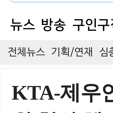
0
뉴스
방송
구인구
전체뉴스
기획/연재
심
KTA-제우