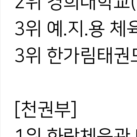
2위 경희대학교
3위 예.지.용 
3위 한가림태권
[천권부]
1위 화랑체육관