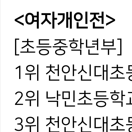
<여자개인전>
[초등중학년부]
1위 천안신대초
2위 낙민초등학
3위 천안신대초