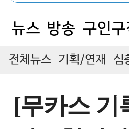
0
뉴스
방송
구인구
전체뉴스
기획/연재
심
[무카스 기