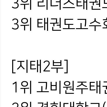
3위 리더스태권
3위 태권도고수
[지태2부]
1위 고비원주태