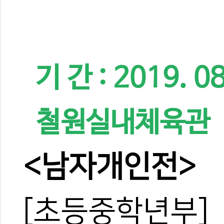
기 간 : 2019. 0
철원실내체육관
<남자개인전>
[초등중학년부]