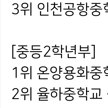
3위 인천공항중
[중등2학년부]
1위 온양용화중
2위 율하중학교