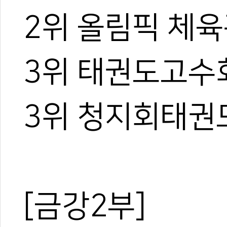
2위 올림픽 체
3위 태권도고수
3위 청지회태권
[금강2부]