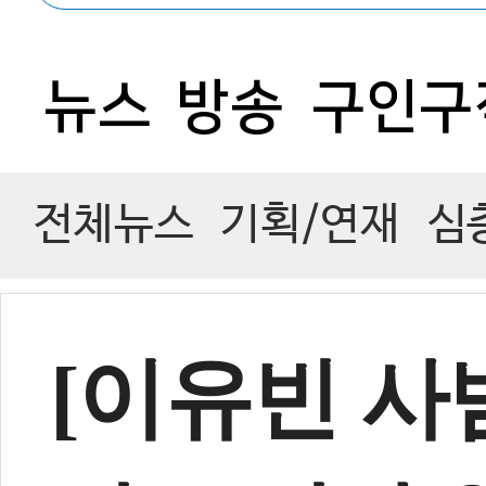
2
뉴스
방송
구인구
전체뉴스
기획/연재
심
[이유빈 사