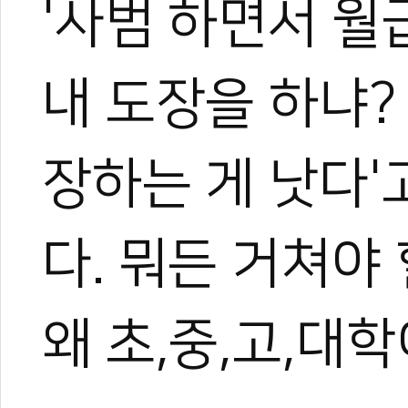
'사범 하면서 월
내 도장을 하냐?
장하는 게 낫다'
관련 뉴스
다. 뭐든 거쳐야
<정준철의 태권도
국기원 국제사범 
왜 초,중,고,대
[정순기 위대한수
[칼럼] 미국 관장
[유승희 칼럼] 