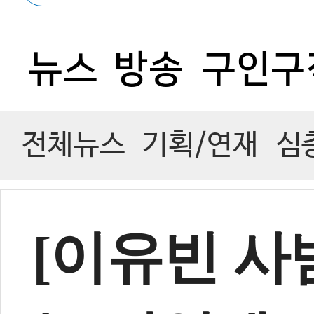
1
뉴스
방송
구인구
전체뉴스
기획/연재
심
[이유빈 사