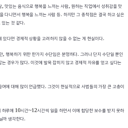
,
,
람
맛있는 음식으로 행복을 느끼는 사람
원하는 직업에서 성취감을 맛
.
을 다니면서 행복을 느끼는 사람 등
하지만 그 종착점은 결국 하고 싶은
.
고 있는 것 같다
.
게 있다면 경제적 상황을 고려하지 않을 수 없는 게 현실이다
,
.
만
행복하기 위한 한가지 수단임은 분명하다
그러나 단지 수단일 뿐인
.
잡는 경우가 많다
이것에 발목 잡히지 않고 경제적 자유를 얻고 싶다는
.
급여에 대해 많이 언급했다
그것이 현실적으로 사범들의 가장 큰 고충이
10
~12
이 하루에
시간
시간씩 일을 하면서 이에 합당한 보수를 받지 못하
.
아닐까 생각한다