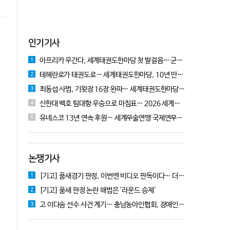
인기기사
아프리카 우간다, 세계태권도한마당 첫 발걸음… 군의관 콘데 "잊지 못할 경험"
1
테헤란로가 태권도로… 세계태권도한마당, 10년 만에 국기원서 개막!
2
최동섭 사범, 기왓장 16장 완파… 세계태권도한마당 주먹격파 우승
3
신한대 백호 팀대항 우승으로 마침표… 2026 세계태권도한마당 폐막
4
유네스코 13년 연속 후원… 세계무술연맹 국제연무대회 10월 충주서 개막
5
논쟁기사
[기고] 품새경기 판정, 이번엔 비디오 판독이다… 더 이상 미룰 수 없다
1
[기고] 품새 판정 논란 해법은 '라운드 승제'
2
고 이다솜 선수 사건 계기… 충남농아인협회, 장애인체육 제도개선 9개 정책 제안
3