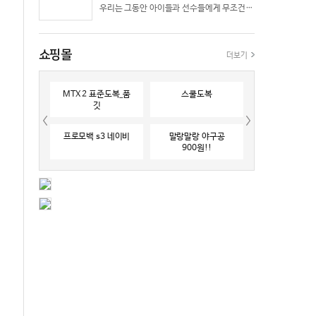
우리는 그동안 아이들과 선수들에게 무조건 “빨리 반응하라”고 다그치기만 했던 것은 아닐까? 진정한 탁월함은 단순히 근육의 수축 속도가 빠른 데서 오지 않는다. 복잡하고 긴박한 1대 1 격투 상황 속에서 ‘언제 멈추고, 언제 폭발할 것인가’를 통제하는 타이밍 조절 능력과 상황 인식(Situational Awareness)에서 온다.
쇼핑몰
더보기
MTX 2 표준도복_품
스쿨도복
깃
프로모백 s3 네이비
말랑말랑 야구공
900원!!