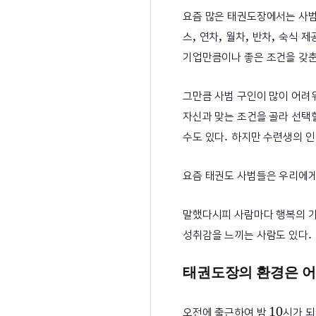
요즘 많은 태권도장에서는 사범
,
,
,
,
스
연차
월차
반차
숙식 제
기업만큼이나 좋은 조건을 갖춘
그만큼 사범 구인이 많이 어려
자신과 맞는 조건을 골라 선택
.
수도 있다
하지만 수련생의 
요즘 태권도 사범들은 우리에
말했다시피 사람마다 행복의 
.
성취감을 느끼는 사람도 있다
태권도장의 환경은 
10
오전에 출근하여 밤
시가 되