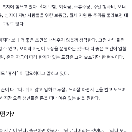
. 4
,
,
,
,
 복지에 힘쓰고 있다
대 보험
퇴직금
주휴수당
주말 행사비
보너
,
,
공
심지어 지방 사람들을 위한 보증금
월세 지원 등 주위를 둘러보면 대
.
 도장도 많다
.
워지다 보니 더 좋은 조건을 내세우지 않을까 생각한다
그럼 사범들은
,
할 수 있고
오히려 자신이 도장을 운영하는 것보다 더 좋은 조건에 일할
,
.
인원
운영 자금에 따라 한계가 있는 도장은 그저 슬프기만 한 현실이다
‘
’
.
게도
휴식
이 필요하다고 말하고 있다
.
,
기준이 다르다
쉬지 않고 일하고 투잡
쓰리잡 하면서 돈을 벌고 모으며
.
하지만 요즘 청년들은 돈을 떠나 여유 있는 삶을 원한다
어떤가
?
.
.
어서 끝이 난다
출근하면 하루가 그냥 끝나버리는 것이다
그러다 보니