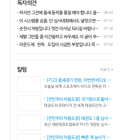
독자의견
하지만 그전에 품새 동작을 통일 해야 합니다.품새
08-03
심판 교육에 여러번 참석 했었는데, 강사 마다 동작
이 시스템을 승품, 단 심사대회에서도 넣었으면 좋
07-31
이 다른데 이래 가지고는 심판들이 제대로 판단을
겠네요.심사위원들이 일부러 불합격시키고, 이 부
순천시 자랑입니다.멋진 이사님 되시길 바랍니다
07-28
할수가 없습니다.하루빨리 강사들이 함께 모여 동
분에 대해서 협회 사무국에 문의하면 카메라 촬영은
^^♡
작을 통일 시켜야지 안그러면 항상 분쟁이 생깁니
제발 그만들 좀 이간질하고 싸우세요.이 글이 무엇
07-02
했는데, 번복이 안된답니다.ㅋㅋㅋㅋㅋ 심사위원들
다.
이 문제인가요?무엇을 얘기하려는지 의도가 무엇
눈이 전부 달라서, 이렇다, 저렇다 말을 할수가 없다
라운드제 . 판독 . 도입이 시급한 부분입니다.꼭 승
07-02
인지품새 발전을 위해 좋은 경기 문화를 위해 다 같
네요. 이렇게 허술한 시스템이 과연 국가 예산을 지
인이 되어 피 땀 흘려 노력하는 선수.코치들이 정정
이 노력해 보자는 그런 글 같은데품새 얘기 하는데
원 받는 태권도인가 싶습니다.
당당하게 결과를 받아 드리도록 만들어야 하며심판
왜 갑자기 심판 가오 얘기에 핑크색 옷 얘기 같은 비
또한 징계 등으로 자존심 상하는 일들이 없어야 하
하 발언에......답답하시니 그러시겠지만 태권도
고 다른 생각 없이 오로지 품새 판정에만 집중 하도
칼럼
더보기
"도" 는 지키시며 발언하세요.심판들 또한 이런 말
록 개선이 되어야 합니다.
나오지 않도록 자존심 상하지 않도록 부단히 노력해
[기고] 품새경기 판정, 이번엔 비디오 판독이다… 더 이상 미룰 수 없다
야 함은 확실합니다.부끄러운 일 들이 없도록 해야
오늘날 세계 스포츠에서 비디오 판독은 더 이상 선택이 아니다. 선수의 땀과 노력, 경기 결과의 공정성을 지키기 위한 최소한의 안전장치이자 국제 스포츠의 보편적인 기준이 됐다.
할 것입니다.그리고 같은 심판 동료들 또한 제발 안
좋게만 보지 말고 잘하는 건 잘한다고 인정해주고
[전민우의 마음도장] 국기원으로 돌아온 한마당… 그 안에서 마주하는 '도장(道場)의 본질’
못하는 건 고치도록 해주셔야지어떠한 글인지 파악
태권도의 모태이자 전 세계 태권도인의 고향, 국기원 도장 위에 다시 뜨거운 기합 소리가 웅장하게 울려 퍼질 예정이다. 오랜만에 국기원에서 펼쳐지는 이번 세계태권도한마당은 단순한 대회 개최를 넘어 국경과 인종, 세대를 넘어 하나의 마음으로 모인 전 세계 태권도인들의 가슴속에 묵직한 설렘과 숭고한 감회를 불러일으킨다.
도 못하고 일방적으로 나쁘게 표현하는 글은 보기가
좋지 않습니다.
[전민우의 마음도장] 태권도 1품 심사 완화... 문턱은 낮아졌지만, 계단은 더욱 가팔라졌다!
최근 대한태권도협회(KTA)가 개정한 심사시행 규정이 도장가에 화두를 던지고 있다. 저연령 1품(단) 심사 시 지정 품새의 추첨 범위와 시기를 완화해 각 시도협회가 사실상 태극 1장부터 5장까지로 지정을 축소할 수 있는 제도적 근거를 마련했다.
[전민우의 마음도장] 빠른 게 능사가 아니다… 엘리트 선수의 '기다림'