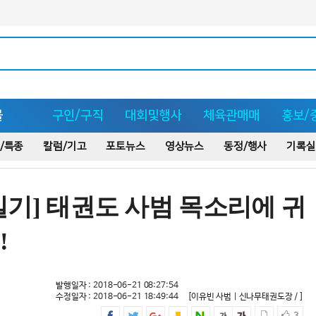
몰
구인/구직
대회및행사
체육관매매
홍보/
/특종
칼럼/기고
포토뉴스
영상뉴스
동정/행사
기록실
일기] 태권도 사범 목소리에 귀
!
발행일자 : 2018-06-21 08:27:54
수정일자 : 2018-06-21 18:49:44
[이유빈 사범 | 신나무태권도장 / ]