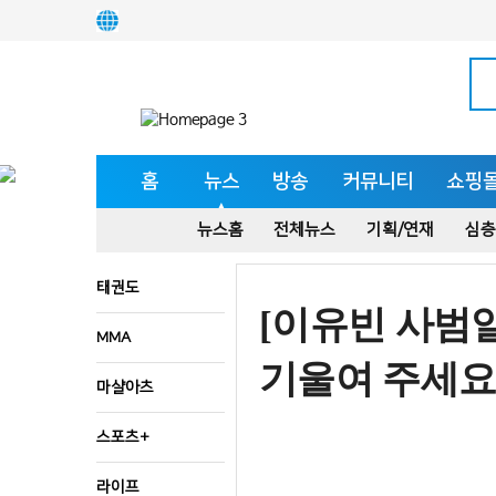
홈
뉴스
방송
커뮤니티
쇼핑
뉴스홈
전체뉴스
기획/연재
심층
태권도
[이유빈 사범
MMA
기울여 주세요
마샬아츠
스포츠+
라이프