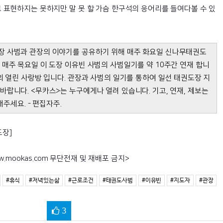
 표현하지는 못하지만 말 못 할 가슴 한구석의 응어리를 들여다볼 수 있
 사범과 관장의 이야기를 공유하기 위해 매주 화요일 신나무태권도
매주 목요일 이 도장 이유빈 사범의 사범일기를 약 10주간 연재 합니
의 열린 사랑방 입니다. 관장과 사범의 일기를 통하여 일선 태권도장 지
랍니다. <무카스>는 누구에게나 열려 있습니다. 기고, 연재, 제보는
보내주세요. - 편집자주.
도장]
ww.mookas.com 무단전재 및 재배포 금지>
#휴식
#저녁있는삶
#근로조건
#태권도사범
#이유빈
#지도자
#관장
3