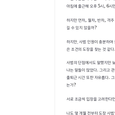
5
, 6
아침에 출근해 오후
시
시
,
,
,
하지만 연차
월차
반차
격주
?
길 수 있지 않을까
하지만, 사범 인원이 충분하여 
은 조건의 도장을 찾는 것 같다
사범의 단점에서도 말했지만 늦
.
냐는 말들이 많았다
그리고 
.
출퇴근 시간 또한 자유롭다
그
?
는가
서로 조금씩 입장을 고려한다면
나도 몇 개월 전부터 도장 사