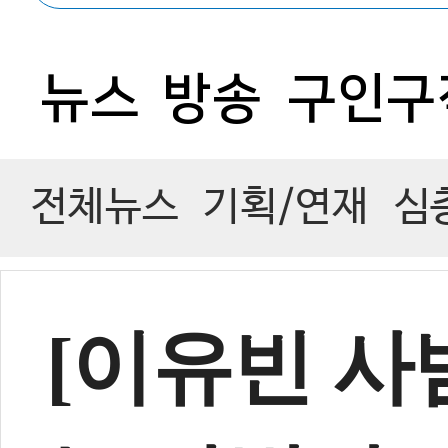
1
뉴스
방송
구인구
전체뉴스
기획/연재
심
[이유빈 사