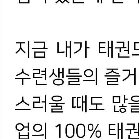
지금 내가 태권
#이유빈
#사범일기
#이유빈 사범일기
#본질
#줄넘기
#피구
#태권도교
#사범기피
수련생들의 즐거
스러울 때도 많을
업의 100% 태