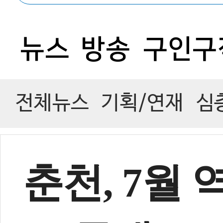
뉴스
방송
구인구
전체뉴스
기획/연재
심
춘천, 7월