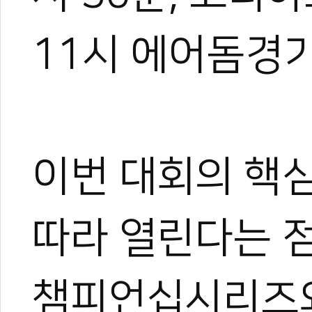
11시 에어돔경
이번 대회의 핵심
0
따라 열린다는 
#춘천시
#국제태권도대회
#코리아오픈
#세계태권도문화축제
#세계태권도연
#육동환
챔피언십시리즈