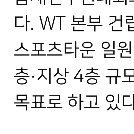
다. WT 본부 
스포츠타운 일원에
관련 뉴스
층·지상 4층 규
태권도진흥재단-
경희대, 춘천코리
한국 여자 태권도,
목표로 하고 있다
7월 '태권도'로
원조 '코리아 오픈