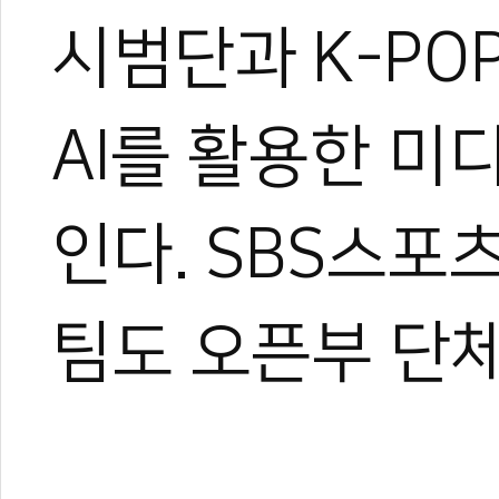
시범단과 K-PO
AI를 활용한 
박규태
운동을 좋아해 다양한 스포
인다. SBS스포
은 특별했다.
대학에서 전공하며 시범단으
로 즐겼다.
그러다 우연히 영상 제작에 
팀도 오픈부 단
은 세상을 보게 되었고, 자
기 시작했다.
지금은 국내외를 누비며 현장
가며 다방면으로 성장 중이다
아직은 미생이지만, 프로페