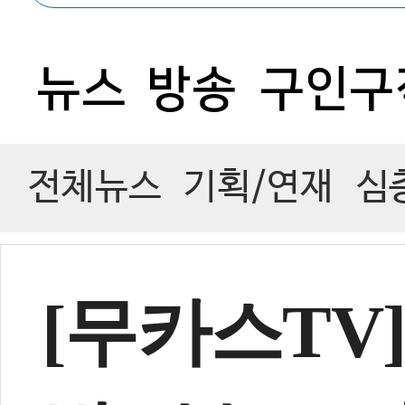
0
뉴스
방송
구인구
전체뉴스
기획/연재
심
[무카스TV