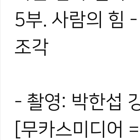
5부. 사람의 힘
조각
- 촬영: 박한섭 
[무카스미디어 =