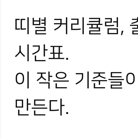
띠별 커리큘럼, 
시간표.
이 작은 기준들이
관련 뉴스
저출산 시대, 도장
만든다.
대한태권도협회, 
국기원, '태권도장
[무카스TV] 해외
<설명수의 인사이