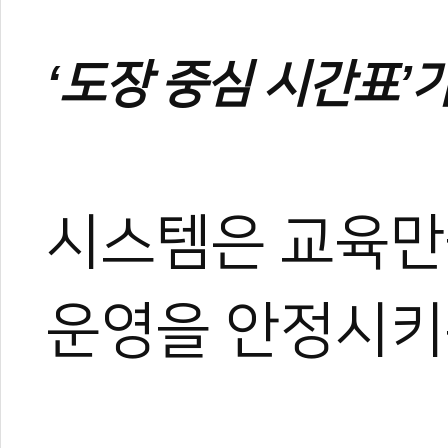
트 KOICA 국제협력요원으
며, 20여 년간 65개국 30
‘도장 중심 시간표’
장 중심의 심층 취재를 이어
작, 대회 중계방송 캐스터, 
텐츠를 다각화해 온 전문가로
과 콘텐츠 제작 및 홍보 마
이온 대표이사를 맡고 있다.
야)와 대학 겸임교수로도 활
시스템은 교육만
화 발전에 힘쓰고 있다.
운영을 안정시키