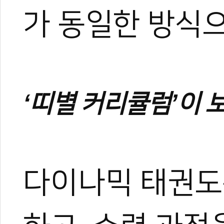
가 동일한 방식
‘띠별 커리큘럼’이 
0
다이나믹 태권도
#성공도장
#도장활성화
#캐나다
#대한태권도협회
#KTA
#시스템