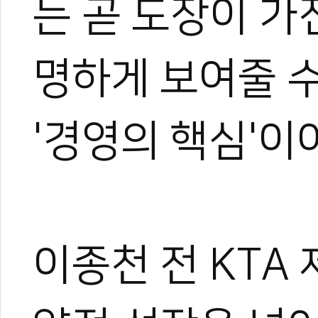
는 곧 도장이 가
명하게 보여줄 수
관련 뉴스
[무카스TV] 해외
[무카스TV] 해외
'경영의 핵심'이
[무카스TV] 해외
[무카스TV] “
[무카스TV] 수련
이종천 전 KTA