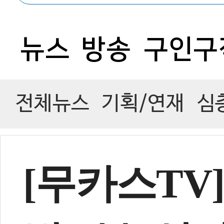
0
뉴스
방송
구인구
전체뉴스
기획/연재
심
[무카스TV