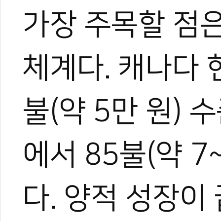
가장 주목할 점
체계다. 캐나다 
불(약 5만 원) 
에서 85불(약 7
다.
양적 성장이 