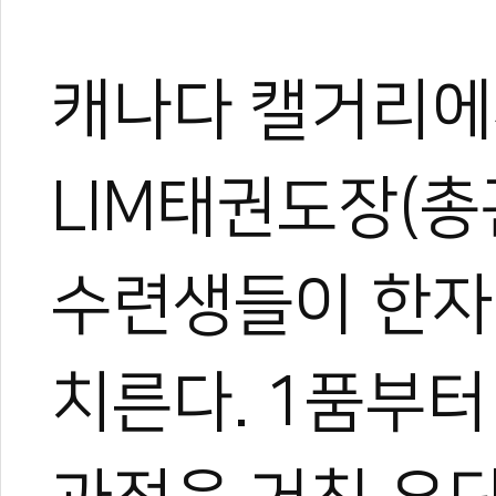
캐나다 캘거리에
0
LIM태권도장(총
수련생들이 한자
#해외우수도장
#성공도장
#해외탐방
#대한태권도협회
#캐나다
#공개심
특별심사
#승단심사
#캘거리
#임승민
#KTA
치른다. 1품부터