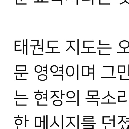
그러다 우연히 영상 제작에 
은 세상을 보게 되었고, 자
기 시작했다.
지금은 국내외를 누비며 현장
가며 다방면으로 성장 중이다
태권도 지도는 
아직은 미생이지만, 프로페
며 끊임없이 도전한다.
문 영역이며 그
는 현장의 목소
한 메시지를 던졌