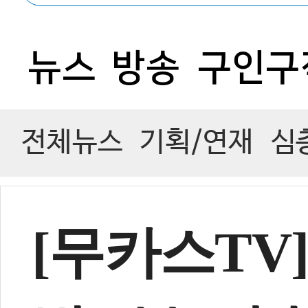
0
뉴스
방송
구인구
전체뉴스
기획/연재
심
[무카스TV