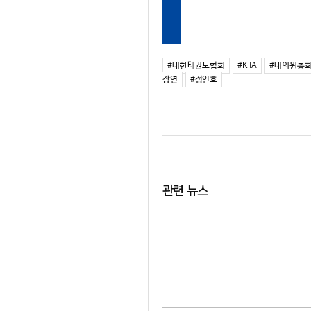
#대한태권도협회
#KTA
#대의원총
장연
#정인호
관련 뉴스