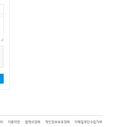
기
의
이용약관
엠캐쉬정책
개인정보보호정책
이메일무단수집거부