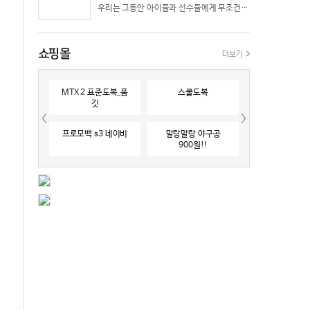
우리는 그동안 아이들과 선수들에게 무조건 “빨리 반응하라”고 다그치기만 했던 것은 아닐까? 진정한 탁월함은 단순히 근육의 수축 속도가 빠른 데서 오지 않는다. 복잡하고 긴박한 1대 1 격투 상황 속에서 ‘언제 멈추고, 언제 폭발할 것인가’를 통제하는 타이밍 조절 능력과 상황 인식(Situational Awareness)에서 온다.
쇼핑몰
더보기
MTX 2 표준도복_품
스쿨도복
깃
프로모백 s3 네이비
말랑말랑 야구공
900원!!