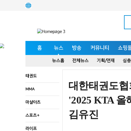
홈
뉴스
방송
커뮤니티
쇼핑
뉴스홈
전체뉴스
기획/연재
심층
태권도
대한태권도협
MMA
'2025 KTA
마샬아츠
김유진
스포츠+
라이프