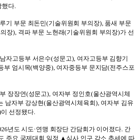
상했다.
루기 부문 최돈민(기술위원회 부의장), 품새 부문
의장), 격파 부문 노현래(기술위원회 부의장)가 선
남자고등부 서은수(성문고), 여자고등부 김향기
중등부 엄시목(백양중), 여자중등부 문지담(전주스포
부 장장연(성문고), 여자부 정인호(울산광역시체
수는 남자부 강상현(울산광역시체육회), 여자부 김유
이 선정됐다.
026년도 시도·연맹 회장단 간담회가 이어졌다. 간
도 주요 국제대회 일정 ▲심사 인구 감소 추세에 따