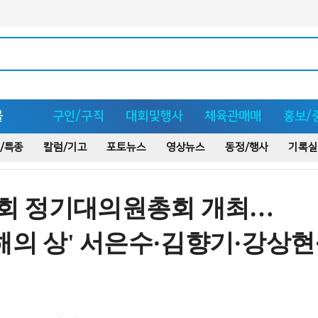
몰
구인/구직
대회및행사
체육관매매
홍보/
/특종
칼럼/기고
포토뉴스
영상뉴스
동정/행사
기록실
회 정기대의원총회 개최…
 올해의 상' 서은수·김향기·강상현