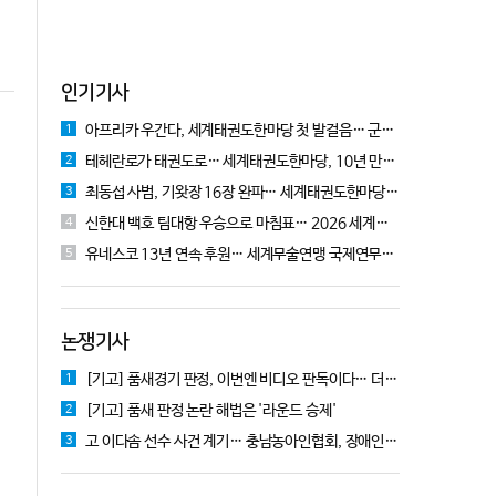
인기기사
아프리카 우간다, 세계태권도한마당 첫 발걸음… 군의관 콘데 "잊지 못할 경험"
1
테헤란로가 태권도로… 세계태권도한마당, 10년 만에 국기원서 개막!
2
최동섭 사범, 기왓장 16장 완파… 세계태권도한마당 주먹격파 우승
3
신한대 백호 팀대항 우승으로 마침표… 2026 세계태권도한마당 폐막
4
유네스코 13년 연속 후원… 세계무술연맹 국제연무대회 10월 충주서 개막
5
논쟁기사
[기고] 품새경기 판정, 이번엔 비디오 판독이다… 더 이상 미룰 수 없다
1
[기고] 품새 판정 논란 해법은 '라운드 승제'
2
고 이다솜 선수 사건 계기… 충남농아인협회, 장애인체육 제도개선 9개 정책 제안
3