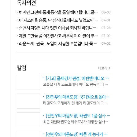
독자의견
하지만 그전에 품새 동작을 통일 해야 합니다.품새
08-03
심판 교육에 여러번 참석 했었는데, 강사 마다 동작
이 시스템을 승품, 단 심사대회에서도 넣었으면 좋
07-31
이 다른데 이래 가지고는 심판들이 제대로 판단을
겠네요.심사위원들이 일부러 불합격시키고, 이 부
순천시 자랑입니다.멋진 이사님 되시길 바랍니다
07-28
할수가 없습니다.하루빨리 강사들이 함께 모여 동
분에 대해서 협회 사무국에 문의하면 카메라 촬영은
^^♡
작을 통일 시켜야지 안그러면 항상 분쟁이 생깁니
제발 그만들 좀 이간질하고 싸우세요.이 글이 무엇
07-02
했는데, 번복이 안된답니다.ㅋㅋㅋㅋㅋ 심사위원들
다.
이 문제인가요?무엇을 얘기하려는지 의도가 무엇
눈이 전부 달라서, 이렇다, 저렇다 말을 할수가 없다
라운드제 . 판독 . 도입이 시급한 부분입니다.꼭 승
07-02
인지품새 발전을 위해 좋은 경기 문화를 위해 다 같
네요. 이렇게 허술한 시스템이 과연 국가 예산을 지
인이 되어 피 땀 흘려 노력하는 선수.코치들이 정정
이 노력해 보자는 그런 글 같은데품새 얘기 하는데
원 받는 태권도인가 싶습니다.
당당하게 결과를 받아 드리도록 만들어야 하며심판
왜 갑자기 심판 가오 얘기에 핑크색 옷 얘기 같은 비
또한 징계 등으로 자존심 상하는 일들이 없어야 하
하 발언에......답답하시니 그러시겠지만 태권도
고 다른 생각 없이 오로지 품새 판정에만 집중 하도
칼럼
더보기
"도" 는 지키시며 발언하세요.심판들 또한 이런 말
록 개선이 되어야 합니다.
나오지 않도록 자존심 상하지 않도록 부단히 노력해
[기고] 품새경기 판정, 이번엔 비디오 판독이다… 더 이상 미룰 수 없다
야 함은 확실합니다.부끄러운 일 들이 없도록 해야
오늘날 세계 스포츠에서 비디오 판독은 더 이상 선택이 아니다. 선수의 땀과 노력, 경기 결과의 공정성을 지키기 위한 최소한의 안전장치이자 국제 스포츠의 보편적인 기준이 됐다.
할 것입니다.그리고 같은 심판 동료들 또한 제발 안
좋게만 보지 말고 잘하는 건 잘한다고 인정해주고
[전민우의 마음도장] 국기원으로 돌아온 한마당… 그 안에서 마주하는 '도장(道場)의 본질’
못하는 건 고치도록 해주셔야지어떠한 글인지 파악
태권도의 모태이자 전 세계 태권도인의 고향, 국기원 도장 위에 다시 뜨거운 기합 소리가 웅장하게 울려 퍼질 예정이다. 오랜만에 국기원에서 펼쳐지는 이번 세계태권도한마당은 단순한 대회 개최를 넘어 국경과 인종, 세대를 넘어 하나의 마음으로 모인 전 세계 태권도인들의 가슴속에 묵직한 설렘과 숭고한 감회를 불러일으킨다.
도 못하고 일방적으로 나쁘게 표현하는 글은 보기가
좋지 않습니다.
[전민우의 마음도장] 태권도 1품 심사 완화... 문턱은 낮아졌지만, 계단은 더욱 가팔라졌다!
최근 대한태권도협회(KTA)가 개정한 심사시행 규정이 도장가에 화두를 던지고 있다. 저연령 1품(단) 심사 시 지정 품새의 추첨 범위와 시기를 완화해 각 시도협회가 사실상 태극 1장부터 5장까지로 지정을 축소할 수 있는 제도적 근거를 마련했다.
[전민우의 마음도장] 빠른 게 능사가 아니다… 엘리트 선수의 '기다림'