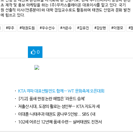
트 진행 등 태권도 콘텐츠를 다각화해 온 전문가로, 현재 무카스미디어 운영과 콘텐
츠 제작 및 홍보 마케팅을 하는 (주)무카스플레이온 대표이사를 맡고 있다. 국기
원 선출직 이사(언론분야)와 대학 겸임교수로도 활동하며 태권도 산업과 문화 발전
에 힘쓰고 있다.
회
#무주
#태권도원
#우수선수
#서은수
#김유진
#강상현
#이영모
#
0
KTA 격파 대표선발전도 함께… WT 문화축제 오픈대회
[기고] 품새 판정 논란 해법은 '라운드 승제'
저출산 시대, 도장의 활로는 성인부… KTA 지도자 세
이대훈·나태주과 태권도 꿈나무 5인방... SBS <내
102세 어르신 12년째 품새 수련… 실버태권도 진천서