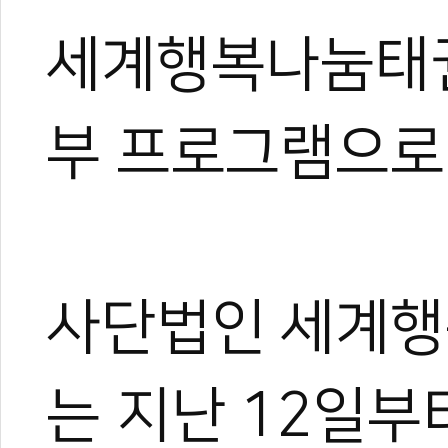
세계행복나눔태권
부 프로그램으로 
사단법인 세계행
는 지난 12일부