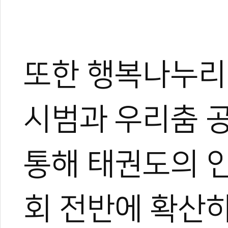
또한 행복나누리
시범과 우리춤 
통해 태권도의 
회 전반에 확산하