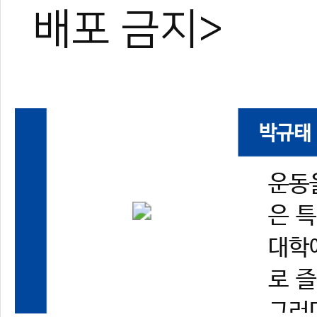
배포 금지>