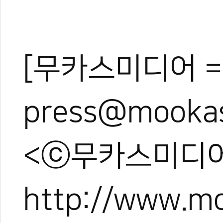
[무카스미디어 =
press@mooka
<ⓒ무카스미디어
http://www.