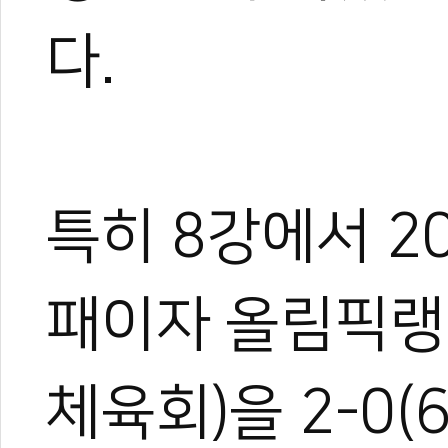
다.
관련 뉴스
세계 태권도 최강
특히 8강에서 20
'U-21 세계태권
곽민주 상승세...
김유진, 방콕 태
패이자 올림픽랭
아쉽다 김종명… 
체육회)을 2-0(