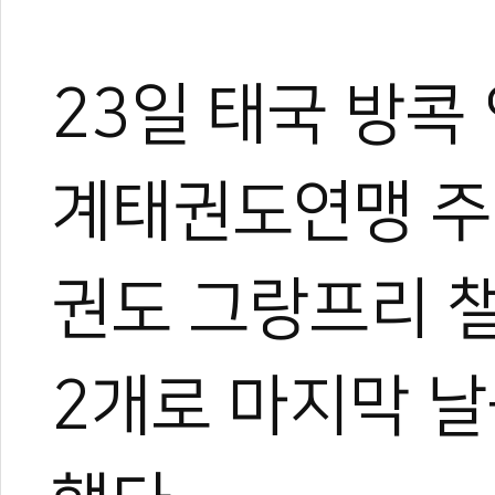
23일 태국 방콕
계태권도연맹 주최
권도 그랑프리 챌
2개로 마지막 날