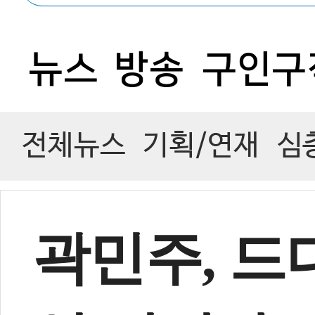
0
뉴스
방송
구인구
전체뉴스
기획/연재
심
곽민주, 드