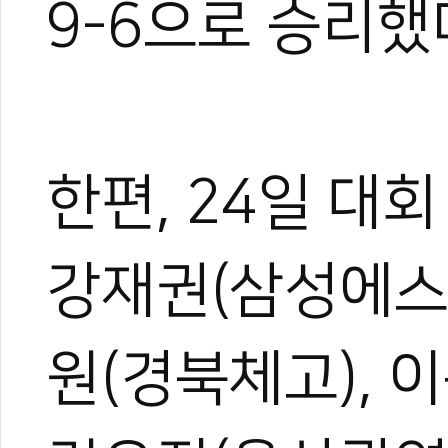
9-6으로 승리했
한편, 24일 대
강재권(삼성에스원
원(경북체고), 이