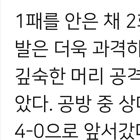
1패를 안은 채 
발은 더욱 과격
깊숙한 머리 공격
았다. 공방 중 
4-0으로 앞서갔