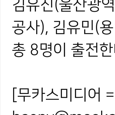
김유진(울산광역
공사), 김유민(
총 8명이 출전한
[무카스미디어 =