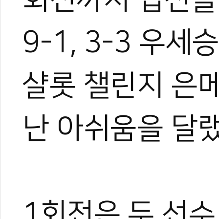
9-1, 3-3 우
샬롯 챌린지 은
난 아쉬움을 달랬
1회전은 두 선수