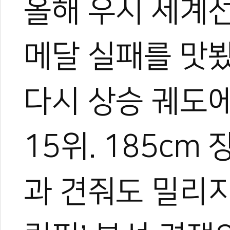
올해 우시 세계선
메달 실패를 맛
다시 상승 궤도에
15위. 185c
과 견줘도 밀리지 