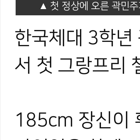
첫 정상에 오른 곽민주
한국체대 3학년
서 첫 그랑프리 
185cm 장신이