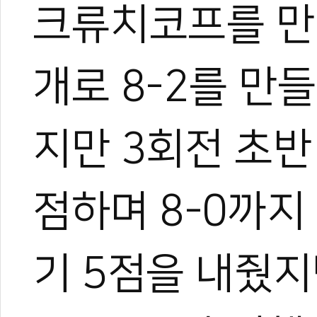
크류치코프를 만나
개로 8-2를 만들
지만 3회전 초반
점하며 8-0까지
기 5점을 내줬지