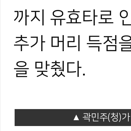
까지 유효타로 인
추가 머리 득점을
을 맞췄다.
곽민주(청)가
0