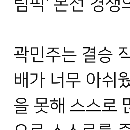
림픽’ 본선 경쟁
곽민주는 결승 직
한혜진
태권도 경기인 출신의 태권도
배가 너무 아쉬웠
트 KOICA 국제협력요원으
며, 20여 년간 65개국 30
장 중심의 심층 취재를 이어
을 못해 스스로 
작, 대회 중계방송 캐스터, 
텐츠를 다각화해 온 전문가로
과 콘텐츠 제작 및 홍보 마
이온 대표이사를 맡고 있다.