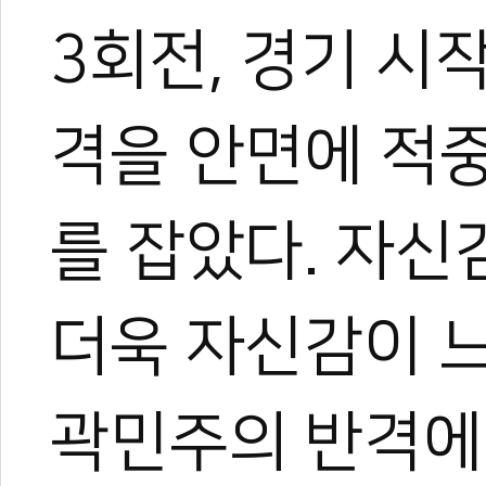
3회전, 경기 시
격을 안면에 적
#곽민주
#방콕
#그랑프리챌린지
#챌린지
#그랑프리
#태국
#김우진
림
#올림픽
#한국체대
를 잡았다. 자신
더욱 자신감이 느
곽민주의 반격에