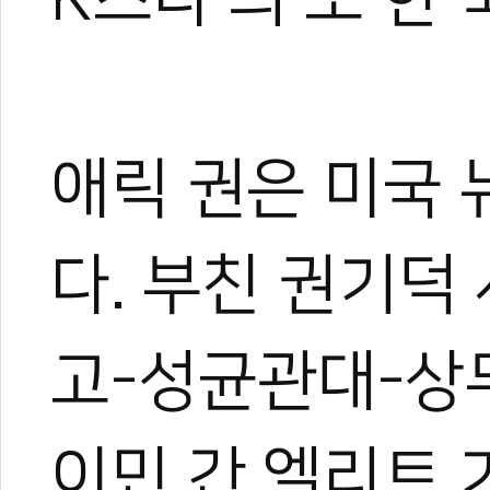
애릭 권은 미국 
다. 부친 권기덕
고-성균관대-상무
이민 간 엘리트 