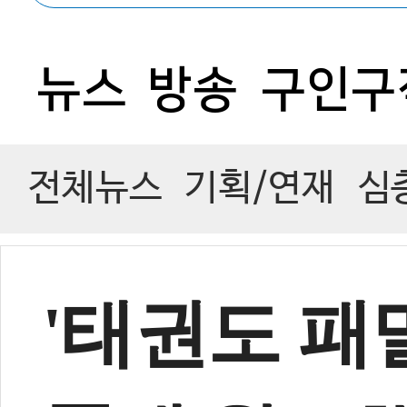
1
뉴스
방송
구인구
전체뉴스
기획/연재
심
'태권도 패밀