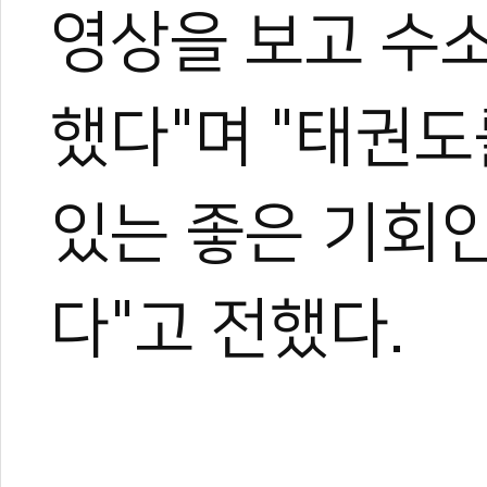
영상을 보고 수
1
했다"며 "태권도
있는 좋은 기회인
#미국
#애릭권
#권성현
#권기덕
#이튼
#황지나
#ATMA
#뉴지지
국이민
#이민
#아메리칸드림
#엘로레아
#ELOREA
#권지훈
#에멧
#
다"고 전했다.
매