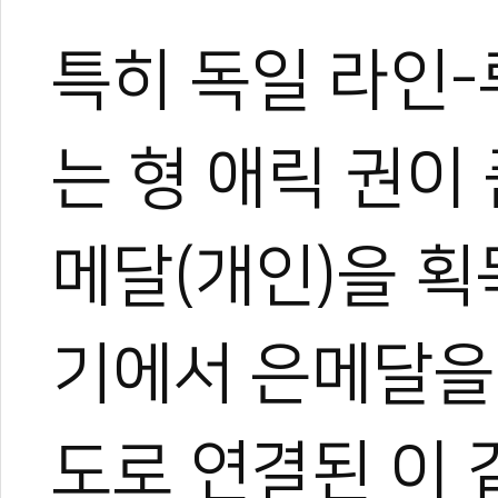
특히 독일 라인
는 형 애릭 권이
관련 뉴스
27시간의 버스 사
메달(개인)을 획
'유소년 월드 챔
이대훈, 미국 태권
한국계 '아이티' 
기에서 은메달을
‘이변’에 ‘돌풍’
도로 연결된 이