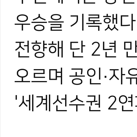
우승을 기록했다
전향해 단 2년 
오르며 공인·자유
한혜진
'세계선수권 2연
태권도 경기인 출신의 태권도
트 KOICA 국제협력요원으
며, 20여 년간 65개국 30
장 중심의 심층 취재를 이어
작, 대회 중계방송 캐스터, 