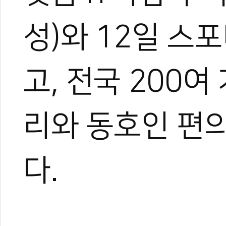
성)와 12일 스
고, 전국 200
리와 동호인 편의
다.
0
#한국중고펜싱연맹
#스포디아
#스마트펜싱
#플레이브
#펜싱