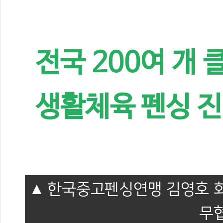
전국 200여 개
생활체육 펜싱 진
한국중고펜싱연맹 김영호 회
무