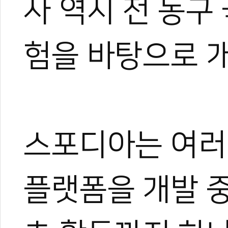
사 역시 전 농구
대한체육회 경기단
제주특별자치도체육
㈜스포디아, 대한
험을 바탕으로 
'펜싱 황제' 오상
레드불, 암벽 여
스포디아는 여러
플랫폼을 개발 중