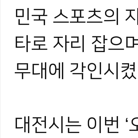
민국 스포츠의 
관련 뉴스
타로 자리 잡으며
한국중고펜싱연맹,
태권황제 이대훈 
무대에 각인시켰
레드불, 암벽 여
태권도 월드스타 
대전 꿈나무들, 
대전시는 이번 ‘