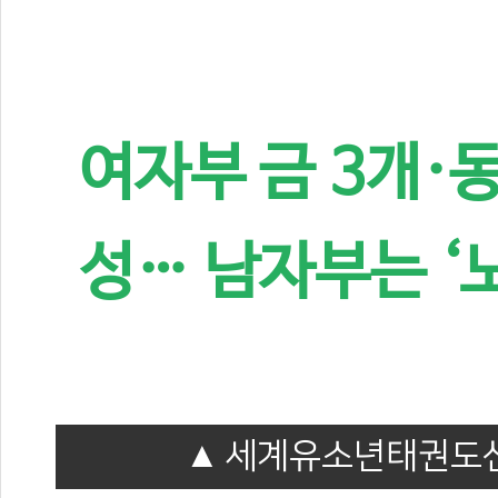
여자부 금 3개·동
성… 남자부는 ‘
세계유소년태권도선