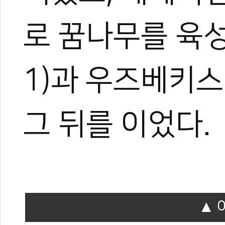
로 꿈나무를 육성
1)과 우즈베키스탄(
관련 뉴스
태권도 기대주 이
그 뒤를 이었다.
한국 유소년 태권도
엘살바도르 태권도
세계유소년태권도 
WT 세계카뎃선수