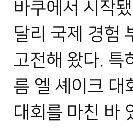
바쿠에서 시작됐
한혜진
태권도 경기인 출신의 태권도
트 KOICA 국제협력요원으
달리 국제 경험
며, 20여 년간 65개국 30
장 중심의 심층 취재를 이어
작, 대회 중계방송 캐스터, 
고전해 왔다. 특
텐츠를 다각화해 온 전문가로
과 콘텐츠 제작 및 홍보 마
이온 대표이사를 맡고 있다.
야)와 대학 겸임교수로도 활
름 엘 셰이크 대
화 발전에 힘쓰고 있다.
대회를 마친 바 