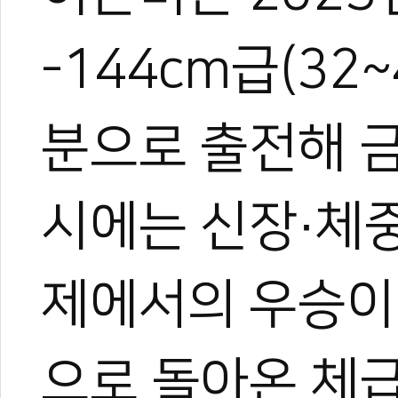
1
-144cm급(32
분으로 출전해 금
#유소년
#카뎃
#세계태권도카뎃선수권
#세계유소년선수권
#푸자이라
#uae
#아랍에미리트
#종합우승
#중고연맹
#이경배
#조정원
#오윤주
시에는 신장·체중
근미
제에서의 우승이
으로 돌아온 체