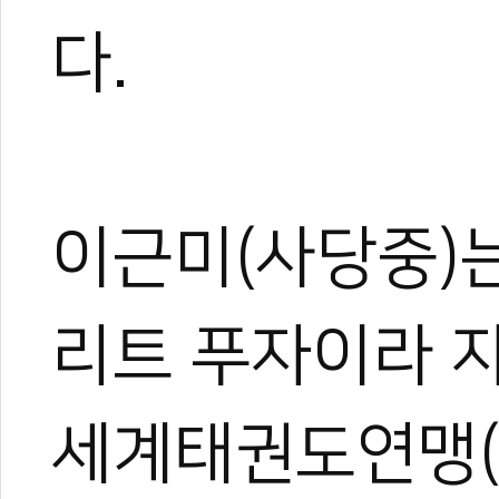
다.
이근미(사당중)는
리트 푸자이라 
세계태권도연맹(W