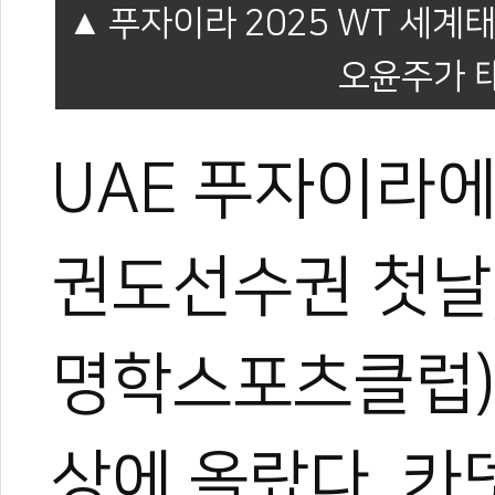
푸자이라 2025 WT 세
오윤주가 
UAE 푸자이라
권도선수권 첫날,
명학스포츠클럽)
상에 올랐다. 