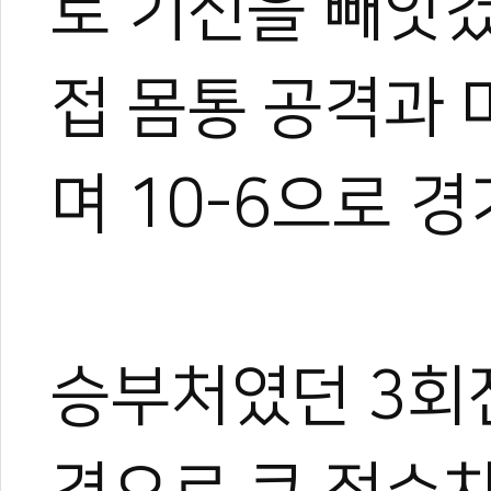
로 기선을 빼앗겼
접 몸통 공격과
며 10-6으로 
승부처였던 3회전