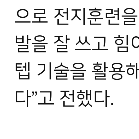
으로 전지훈련을
발을 잘 쓰고 힘
#푸자이라
#세계태권도카뎃선수권
#세계태권도유소년선수권
#유소년
#카뎃
카데트
#UAE
#아랍에미리티
#왕세자
#난민팀
#오윤주
#김태경
#임
텝 기술을 활용해
#신남초
#전지훈련
#스텝
#RTA
#AIN
#조정원
#샤르키
#셰이크
다”고 전했다.
0
0