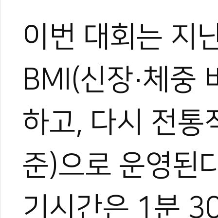
이번 대회는 지
한혜진
태권도 경기인 출신의 태권도
BMI(신장·체중
트 KOICA 국제협력요원으
며, 20여 년간 65개국 30
장 중심의 심층 취재를 이어
하고, 다시 전통
작, 대회 중계방송 캐스터, 
텐츠를 다각화해 온 전문가로
과 콘텐츠 제작 및 홍보 마
준)으로 운영된다
이온 대표이사를 맡고 있다.
야)와 대학 겸임교수로도 활
화 발전에 힘쓰고 있다.
기시간은 1분 3