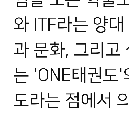
0
와 ITF라는 양
#원태권도
#itf
#wt
#국제학술포럼
#국회
#김승수
#이기헌
#손기
림연맹
과 문화, 그리고
는 'ONE태권도
도라는 점에서 의