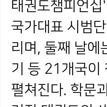
태권도챔피언십’이
국가대표 시범단 
리며, 둘째 날
기 등 21개국이
펼쳐진다. 학문과