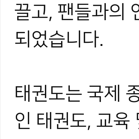
끌고, 팬들과의
되었습니다.
0
태권도는 국제 
인 태권도, 교육
#신년사
#2026신년사
#병오년
#세계태권도연맹
#조정원
#WT
#WORLDTAEKWONDO