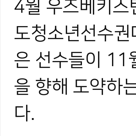
4월 우즈베키스
관련 뉴스
[신년사] KTA 
도청소년선수권대
[신년사] 경기도
[신년사] 태권도
[신년사] 윤웅석
은 선수들이 11
[신년사] 국기원
을 향해 도약하
다.