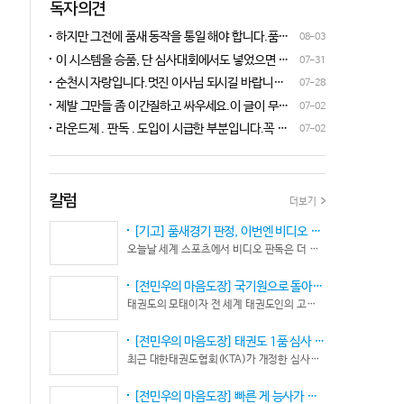
독자의견
하지만 그전에 품새 동작을 통일 해야 합니다.품새
08-03
심판 교육에 여러번 참석 했었는데, 강사 마다 동작
이 시스템을 승품, 단 심사대회에서도 넣었으면 좋
07-31
이 다른데 이래 가지고는 심판들이 제대로 판단을
겠네요.심사위원들이 일부러 불합격시키고, 이 부
순천시 자랑입니다.멋진 이사님 되시길 바랍니다
07-28
할수가 없습니다.하루빨리 강사들이 함께 모여 동
분에 대해서 협회 사무국에 문의하면 카메라 촬영은
^^♡
작을 통일 시켜야지 안그러면 항상 분쟁이 생깁니
제발 그만들 좀 이간질하고 싸우세요.이 글이 무엇
07-02
했는데, 번복이 안된답니다.ㅋㅋㅋㅋㅋ 심사위원들
다.
이 문제인가요?무엇을 얘기하려는지 의도가 무엇
눈이 전부 달라서, 이렇다, 저렇다 말을 할수가 없다
라운드제 . 판독 . 도입이 시급한 부분입니다.꼭 승
07-02
인지품새 발전을 위해 좋은 경기 문화를 위해 다 같
네요. 이렇게 허술한 시스템이 과연 국가 예산을 지
인이 되어 피 땀 흘려 노력하는 선수.코치들이 정정
이 노력해 보자는 그런 글 같은데품새 얘기 하는데
원 받는 태권도인가 싶습니다.
당당하게 결과를 받아 드리도록 만들어야 하며심판
왜 갑자기 심판 가오 얘기에 핑크색 옷 얘기 같은 비
또한 징계 등으로 자존심 상하는 일들이 없어야 하
하 발언에......답답하시니 그러시겠지만 태권도
고 다른 생각 없이 오로지 품새 판정에만 집중 하도
칼럼
더보기
"도" 는 지키시며 발언하세요.심판들 또한 이런 말
록 개선이 되어야 합니다.
나오지 않도록 자존심 상하지 않도록 부단히 노력해
[기고] 품새경기 판정, 이번엔 비디오 판독이다… 더 이상 미룰 수 없다
야 함은 확실합니다.부끄러운 일 들이 없도록 해야
오늘날 세계 스포츠에서 비디오 판독은 더 이상 선택이 아니다. 선수의 땀과 노력, 경기 결과의 공정성을 지키기 위한 최소한의 안전장치이자 국제 스포츠의 보편적인 기준이 됐다.
할 것입니다.그리고 같은 심판 동료들 또한 제발 안
좋게만 보지 말고 잘하는 건 잘한다고 인정해주고
[전민우의 마음도장] 국기원으로 돌아온 한마당… 그 안에서 마주하는 '도장(道場)의 본질’
못하는 건 고치도록 해주셔야지어떠한 글인지 파악
태권도의 모태이자 전 세계 태권도인의 고향, 국기원 도장 위에 다시 뜨거운 기합 소리가 웅장하게 울려 퍼질 예정이다. 오랜만에 국기원에서 펼쳐지는 이번 세계태권도한마당은 단순한 대회 개최를 넘어 국경과 인종, 세대를 넘어 하나의 마음으로 모인 전 세계 태권도인들의 가슴속에 묵직한 설렘과 숭고한 감회를 불러일으킨다.
도 못하고 일방적으로 나쁘게 표현하는 글은 보기가
좋지 않습니다.
[전민우의 마음도장] 태권도 1품 심사 완화... 문턱은 낮아졌지만, 계단은 더욱 가팔라졌다!
최근 대한태권도협회(KTA)가 개정한 심사시행 규정이 도장가에 화두를 던지고 있다. 저연령 1품(단) 심사 시 지정 품새의 추첨 범위와 시기를 완화해 각 시도협회가 사실상 태극 1장부터 5장까지로 지정을 축소할 수 있는 제도적 근거를 마련했다.
[전민우의 마음도장] 빠른 게 능사가 아니다… 엘리트 선수의 '기다림'