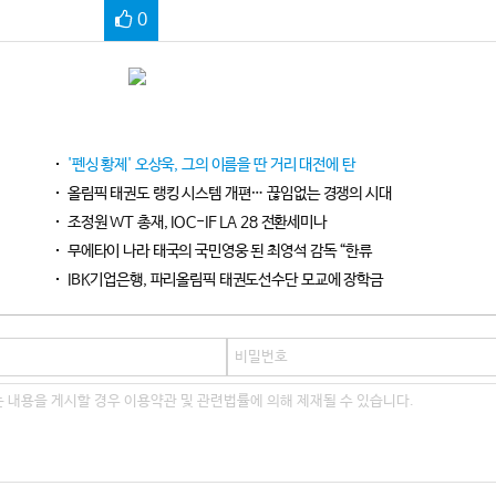
0
'펜싱 황제' 오상욱, 그의 이름을 딴 거리 대전에 탄
올림픽 태권도 랭킹 시스템 개편… 끊임없는 경쟁의 시대
조정원 WT 총재, IOC-IF LA 28 전환세미나
무에타이 나라 태국의 국민영웅 된 최영석 감독 “한류
IBK기업은행, 파리올림픽 태권도선수단 모교에 장학금