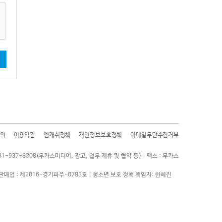
기
의
이용약관
엠캐쉬정책
개인정보보호정책
이메일무단수집거부
31-937-8208(무카스미디어, 광고, 업무 제휴 및 협약 등) | 팩스 : 무카스
판매업 : 제2016-경기파주-0783호 | 청소년 보호 정책 책임자: 한혜진