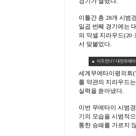
경기가 열렸다.
이틀간 총 28개 시범
일곱 번째 경기에는 
의 악셀 지라우드(20·
서 맞붙었다.
이우찬(37·대한무에타
세계무에타이평의회(W
를 약관의 지라우드는
실력을 쏟아냈다.
이번 무에타이 시범경
기의 모습을 시범적으
통한 승패를 가르지 