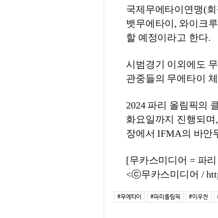
국제무에타이연맹(회장 
뱃무에타이, 와이크루
할 예정이라고 한다.
시범경기 이외에도 무
관중들의 무에타이 체
2024 파리 올림픽의
화요일까지 진행되며,
장에서 IFMA의 바
[무카스미디어 = 파리 - 
<ⓒ무카스미디어 / http
#무에타이
#파리올림픽
#이우찬