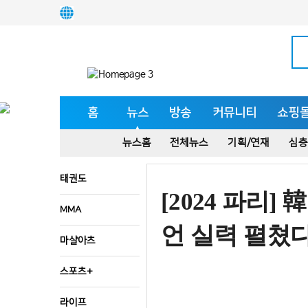
홈
뉴스
방송
커뮤니티
쇼핑
뉴스홈
전체뉴스
기획/연재
심층
태권도
[2024 파리]
MMA
언 실력 펼쳤다
마샬아츠
스포츠+
라이프