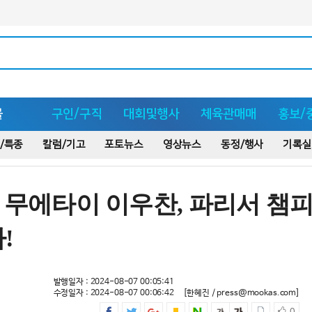
몰
구인/구직
대회및행사
체육관매매
홍보/
/특종
칼럼/기고
포토뉴스
영상뉴스
동정/행사
기록실
 韓 무에타이 이우찬, 파리서 챔
!
발행일자 : 2024-08-07 00:05:41
수정일자 : 2024-08-07 00:06:42
[한혜진 / press@mookas.com]