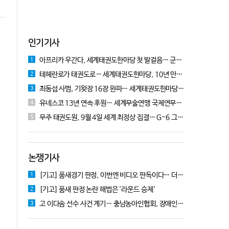
인기기사
아프리카 우간다, 세계태권도한마당 첫 발걸음… 군의관 콘데 "잊지 못할 경험"
1
테헤란로가 태권도로… 세계태권도한마당, 10년 만에 국기원서 개막!
2
최동섭 사범, 기왓장 16장 완파… 세계태권도한마당 주먹격파 우승
3
유네스코 13년 연속 후원… 세계무술연맹 국제연무대회 10월 충주서 개막
4
무주 태권도원, 9월 4일 세계 최정상 집결… G-6 그랑프리 시리즈 개막
5
논쟁기사
[기고] 품새경기 판정, 이번엔 비디오 판독이다… 더 이상 미룰 수 없다
1
[기고] 품새 판정 논란 해법은 '라운드 승제'
2
고 이다솜 선수 사건 계기… 충남농아인협회, 장애인체육 제도개선 9개 정책 제안
3