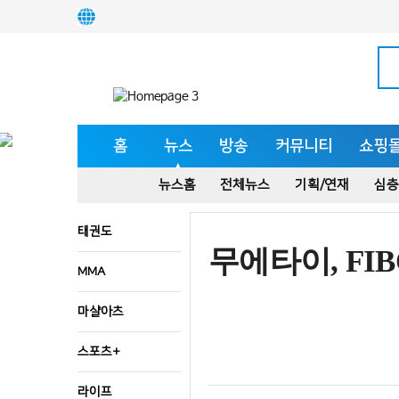
홈
뉴스
방송
커뮤니티
쇼핑
뉴스홈
전체뉴스
기획/연재
심층
태권도
무에타이, FI
MMA
마샬아츠
스포츠+
라이프