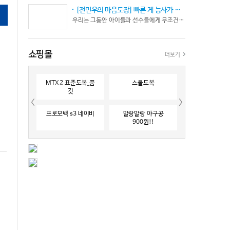
[전민우의 마음도장] 빠른 게 능사가 아니다… 엘리트 선수의 '기다림'
우리는 그동안 아이들과 선수들에게 무조건 “빨리 반응하라”고 다그치기만 했던 것은 아닐까? 진정한 탁월함은 단순히 근육의 수축 속도가 빠른 데서 오지 않는다. 복잡하고 긴박한 1대 1 격투 상황 속에서 ‘언제 멈추고, 언제 폭발할 것인가’를 통제하는 타이밍 조절 능력과 상황 인식(Situational Awareness)에서 온다.
쇼핑몰
더보기
MTX 2 표준도복_품
스쿨도복
깃
프로모백 s3 네이비
말랑말랑 야구공
900원!!