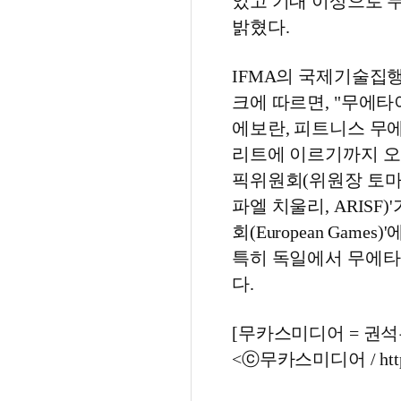
었고 기대 이상으로 
밝혔다.
IFMA의 국제기술집행관(Int
크에 따르면, "무에타
에보란, 피트니스 무
리트에 이르기까지 오
픽위원회(위원장 토마스
파엘 치울리, ARIS
회(European Ga
특히 독일에서 무에타
다.
[무카스미디어 = 권석무 기
<ⓒ무카스미디어 / http