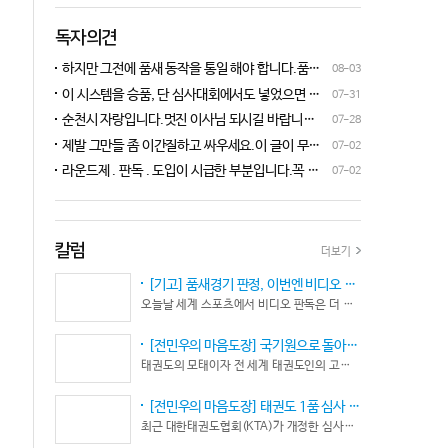
독자의견
하지만 그전에 품새 동작을 통일 해야 합니다.품새
08-03
심판 교육에 여러번 참석 했었는데, 강사 마다 동작
이 시스템을 승품, 단 심사대회에서도 넣었으면 좋
07-31
이 다른데 이래 가지고는 심판들이 제대로 판단을
겠네요.심사위원들이 일부러 불합격시키고, 이 부
순천시 자랑입니다.멋진 이사님 되시길 바랍니다
07-28
할수가 없습니다.하루빨리 강사들이 함께 모여 동
분에 대해서 협회 사무국에 문의하면 카메라 촬영은
^^♡
작을 통일 시켜야지 안그러면 항상 분쟁이 생깁니
제발 그만들 좀 이간질하고 싸우세요.이 글이 무엇
07-02
했는데, 번복이 안된답니다.ㅋㅋㅋㅋㅋ 심사위원들
다.
이 문제인가요?무엇을 얘기하려는지 의도가 무엇
눈이 전부 달라서, 이렇다, 저렇다 말을 할수가 없다
라운드제 . 판독 . 도입이 시급한 부분입니다.꼭 승
07-02
인지품새 발전을 위해 좋은 경기 문화를 위해 다 같
네요. 이렇게 허술한 시스템이 과연 국가 예산을 지
인이 되어 피 땀 흘려 노력하는 선수.코치들이 정정
이 노력해 보자는 그런 글 같은데품새 얘기 하는데
원 받는 태권도인가 싶습니다.
당당하게 결과를 받아 드리도록 만들어야 하며심판
왜 갑자기 심판 가오 얘기에 핑크색 옷 얘기 같은 비
또한 징계 등으로 자존심 상하는 일들이 없어야 하
하 발언에......답답하시니 그러시겠지만 태권도
고 다른 생각 없이 오로지 품새 판정에만 집중 하도
칼럼
더보기
"도" 는 지키시며 발언하세요.심판들 또한 이런 말
록 개선이 되어야 합니다.
나오지 않도록 자존심 상하지 않도록 부단히 노력해
[기고] 품새경기 판정, 이번엔 비디오 판독이다… 더 이상 미룰 수 없다
야 함은 확실합니다.부끄러운 일 들이 없도록 해야
오늘날 세계 스포츠에서 비디오 판독은 더 이상 선택이 아니다. 선수의 땀과 노력, 경기 결과의 공정성을 지키기 위한 최소한의 안전장치이자 국제 스포츠의 보편적인 기준이 됐다.
할 것입니다.그리고 같은 심판 동료들 또한 제발 안
좋게만 보지 말고 잘하는 건 잘한다고 인정해주고
[전민우의 마음도장] 국기원으로 돌아온 한마당… 그 안에서 마주하는 '도장(道場)의 본질’
못하는 건 고치도록 해주셔야지어떠한 글인지 파악
태권도의 모태이자 전 세계 태권도인의 고향, 국기원 도장 위에 다시 뜨거운 기합 소리가 웅장하게 울려 퍼질 예정이다. 오랜만에 국기원에서 펼쳐지는 이번 세계태권도한마당은 단순한 대회 개최를 넘어 국경과 인종, 세대를 넘어 하나의 마음으로 모인 전 세계 태권도인들의 가슴속에 묵직한 설렘과 숭고한 감회를 불러일으킨다.
도 못하고 일방적으로 나쁘게 표현하는 글은 보기가
좋지 않습니다.
[전민우의 마음도장] 태권도 1품 심사 완화... 문턱은 낮아졌지만, 계단은 더욱 가팔라졌다!
최근 대한태권도협회(KTA)가 개정한 심사시행 규정이 도장가에 화두를 던지고 있다. 저연령 1품(단) 심사 시 지정 품새의 추첨 범위와 시기를 완화해 각 시도협회가 사실상 태극 1장부터 5장까지로 지정을 축소할 수 있는 제도적 근거를 마련했다.