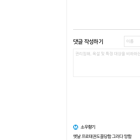
댓글 작성하기
소우향기
옛날 프로태권도꼴당함 그러다 망함