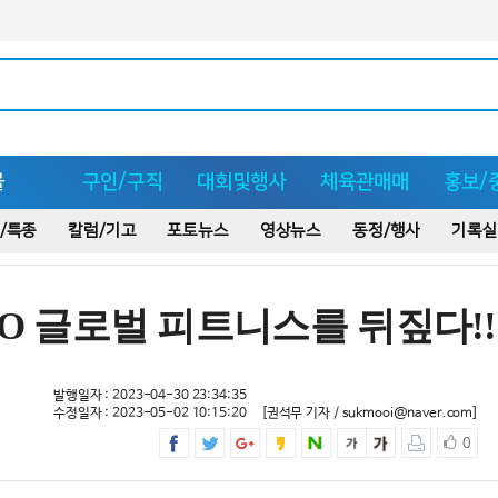
몰
구인/구직
대회및행사
체육관매매
홍보/
/특종
칼럼/기고
포토뉴스
영상뉴스
동정/행사
기록실
BO 글로벌 피트니스를 뒤짚다!!
발행일자 : 2023-04-30 23:34:35
수정일자 : 2023-05-02 10:15:20
[권석무 기자 / sukmooi@naver.com]
0