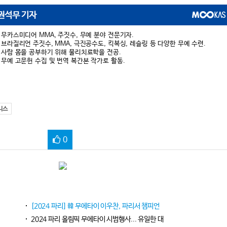
권석무 기자
무카스미디어 MMA, 주짓수, 무예 분야 전문기자.
브라질리언 주짓수, MMA, 극진공수도, 킥복싱, 레슬링 등 다양한 무예 수련.
사람 몸을 공부하기 위해 물리치료학을 전공.
무예 고문헌 수집 및 번역 복간본 작가로 활동.
니스
0
[2024 파리] 韓 무에타이 이우찬, 파리서 챔피언
2024 파리 올림픽 무에타이 시범행사... 유일한 대