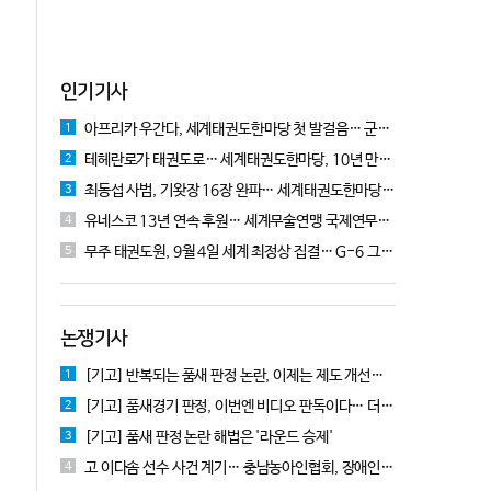
인기기사
아프리카 우간다, 세계태권도한마당 첫 발걸음… 군의관 콘데 "잊지 못할 경험"
1
테헤란로가 태권도로… 세계태권도한마당, 10년 만에 국기원서 개막!
2
최동섭 사범, 기왓장 16장 완파… 세계태권도한마당 주먹격파 우승
3
유네스코 13년 연속 후원… 세계무술연맹 국제연무대회 10월 충주서 개막
4
무주 태권도원, 9월 4일 세계 최정상 집결… G-6 그랑프리 시리즈 개막
5
논쟁기사
[기고] 반복되는 품새 판정 논란, 이제는 제도 개선을 논의할 때!
1
[기고] 품새경기 판정, 이번엔 비디오 판독이다… 더 이상 미룰 수 없다
2
[기고] 품새 판정 논란 해법은 '라운드 승제'
3
고 이다솜 선수 사건 계기… 충남농아인협회, 장애인체육 제도개선 9개 정책 제안
4