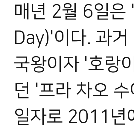
매년 2월 6일은 
Day)'이다. 과
국왕이자 '호랑
던 '프라 차오 수아
일자로 2011년