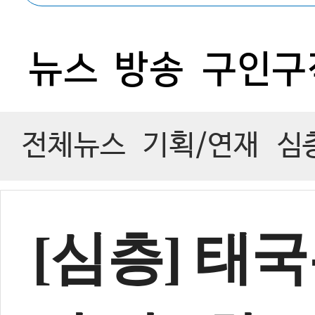
0
뉴스
방송
구인구
전체뉴스
기획/연재
심
[심층] 태