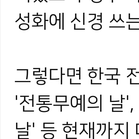
성화에 신경 쓰는
그렇다면 한국 
0
0
'전통무예의 날',
날' 등 현재까지
0
0