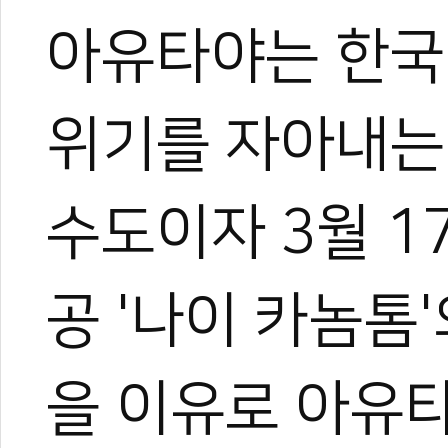
아유타야는 한국
#무에타이
#전통무예
#전통무예진흥법
#태국
#방콕
#아유타야
위기를 자아내는
수도이자 3월 1
공 '나이 카놈톰
을 이유로 아유