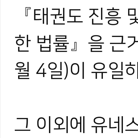
『태권도 진흥 및
0
0
한 법률』을 근거
월 4일)이 유일하
그 이외에 유네스
0
0