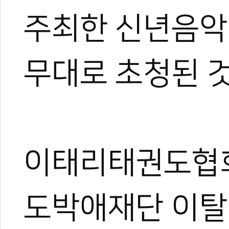
주최한 신년음악
0
무대로 초청된 
#이탈리아
#이태리
#Italy
#안젤로치토
#신년음악회
#2023
#태권도
단
#WT시범단
이태리태권도협회
도박애재단 이탈