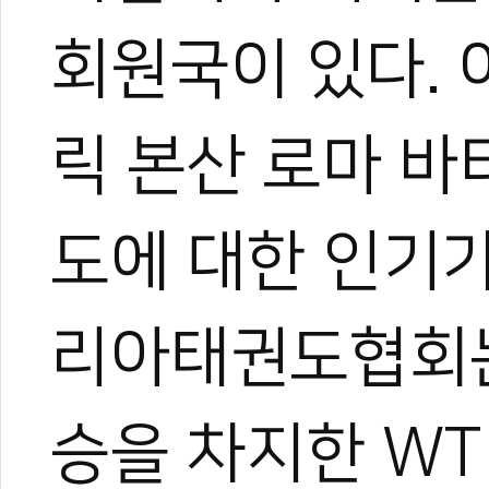
회원국이 있다.
릭 본산 로마 바
도에 대한 인기가
리아태권도협회는
관련 뉴스
한체대 동갑내기 
강상현, 랭킹 1위
승을 차지한 WT
도복 하나 메고 