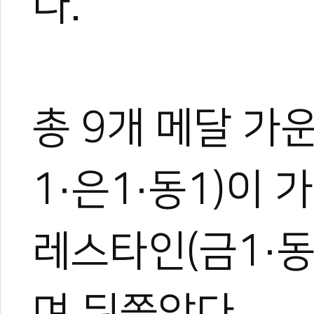
다.
총 9개 메달 가
1·은1·동1)이
레스타인(금1·동
며 뒤쫓았다.