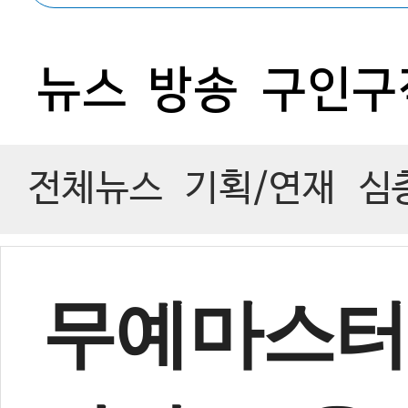
0
뉴스
방송
구인구
전체뉴스
기획/연재
심
무예마스터십