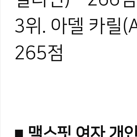
관련 뉴스
3위. 아델 카릴(Ad
[2024 파리] 
2024 파리 올림
무에타이 亞 챔피
265점
무에타이 올림픽 
백전노장 49세 
■ 맥스핏 여자 개