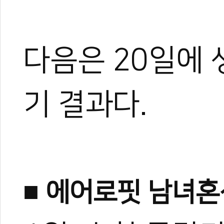
권석무 기자
무카스미디어 MMA, 주짓수
다음은 20일에 
브라질리언 주짓수, MMA,
링 등 다양한 무예 수련.
사람 몸을 공부하기 위해 
기 결과다.
무예 고문헌 수집 및 번역 
■ 에어로핏 남녀혼