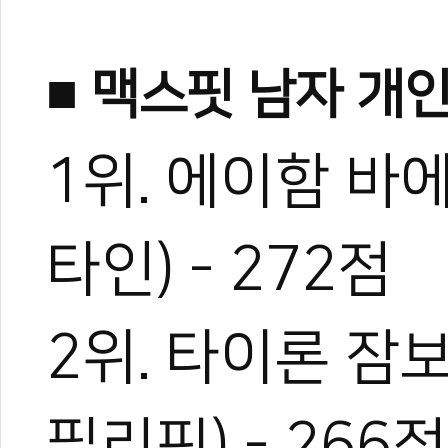
■ 맥스핏 남자 개
1위. 에이함 바에
타인) - 272점
2위. 타이론 잠보릴로
필리핀) - 266점