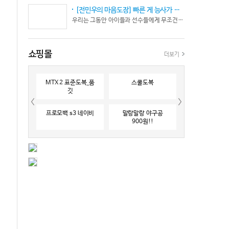
[전민우의 마음도장] 빠른 게 능사가 아니다… 엘리트 선수의 '기다림'
우리는 그동안 아이들과 선수들에게 무조건 “빨리 반응하라”고 다그치기만 했던 것은 아닐까? 진정한 탁월함은 단순히 근육의 수축 속도가 빠른 데서 오지 않는다. 복잡하고 긴박한 1대 1 격투 상황 속에서 ‘언제 멈추고, 언제 폭발할 것인가’를 통제하는 타이밍 조절 능력과 상황 인식(Situational Awareness)에서 온다.
쇼핑몰
더보기
MTX 2 표준도복_품
스쿨도복
깃
프로모백 s3 네이비
말랑말랑 야구공
900원!!