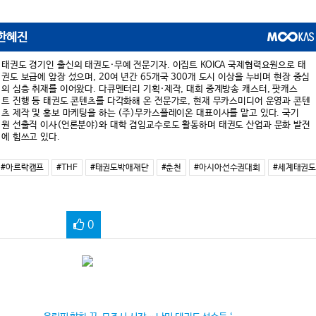
한혜진
태권도 경기인 출신의 태권도·무예 전문기자. 이집트 KOICA 국제협력요원으로 태
권도 보급에 앞장 섰으며, 20여 년간 65개국 300개 도시 이상을 누비며 현장 중심
의 심층 취재를 이어왔다. 다큐멘터리 기획·제작, 대회 중계방송 캐스터, 팟캐스
트 진행 등 태권도 콘텐츠를 다각화해 온 전문가로, 현재 무카스미디어 운영과 콘텐
츠 제작 및 홍보 마케팅을 하는 (주)무카스플레이온 대표이사를 맡고 있다. 국기
원 선출직 이사(언론분야)와 대학 겸임교수로도 활동하며 태권도 산업과 문화 발전
에 힘쓰고 있다.
#아르락캠프
#THF
#태권도박애재단
#춘천
#아시아선수권대회
#세계태권
0