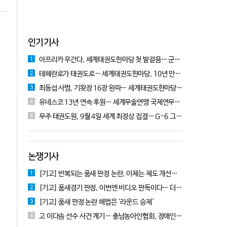
인기기사
아프리카 우간다, 세계태권도한마당 첫 발걸음… 군의관 콘데 "잊지 못할 경험"
1
테헤란로가 태권도로… 세계태권도한마당, 10년 만에 국기원서 개막!
2
최동섭 사범, 기왓장 16장 완파… 세계태권도한마당 주먹격파 우승
3
유네스코 13년 연속 후원… 세계무술연맹 국제연무대회 10월 충주서 개막
4
무주 태권도원, 9월 4일 세계 최정상 집결… G-6 그랑프리 시리즈 개막
5
논쟁기사
[기고] 반복되는 품새 판정 논란, 이제는 제도 개선을 논의할 때!
1
[기고] 품새경기 판정, 이번엔 비디오 판독이다… 더 이상 미룰 수 없다
2
[기고] 품새 판정 논란 해법은 '라운드 승제'
3
고 이다솜 선수 사건 계기… 충남농아인협회, 장애인체육 제도개선 9개 정책 제안
4