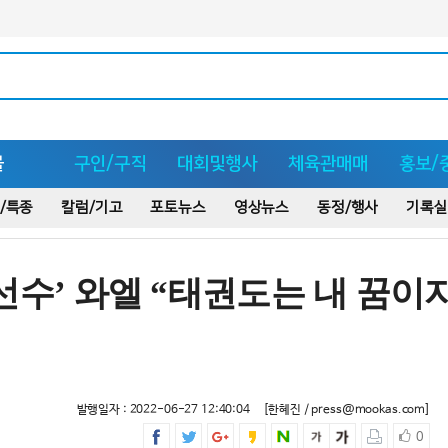
몰
구인/구직
대회및행사
체육관매매
홍보/
/특종
칼럼/기고
포토뉴스
영상뉴스
동정/행사
기록실
선수’ 와엘 “태권도는 내 꿈이
발행일자 : 2022-06-27 12:40:04
[한혜진 / press@mookas.com]
0