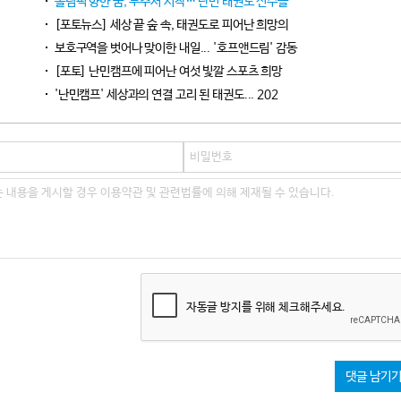
올림픽 향한 꿈, 무주서 시작… 난민 태권도 선수들 ‘
[포토뉴스] 세상 끝 숲 속, 태권도로 피어난 희망의
보호구역을 벗어나 맞이한 내일... '호프앤드림' 감동
[포토] 난민캠프에 피어난 여섯 빛깔 스포츠 희망
'난민캠프' 세상과의 연결 고리 된 태권도... 202
자동글 방지를 위해 체크해주세요.
댓글 남기