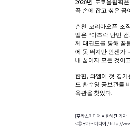
2020년 도쿄올림픽
꼭 손에 잡고 싶은 꿈
춘천 코리아오픈 조
엘은 “아즈락 난민 
께 태권도를 통해 꿈을
에 못 뛰지만 언젠가
내 꿈이자 모든 것이고
한편, 와엘이 첫 경기
도 황수영 공보관를 
육관을 찾았다.
[무카스미디어 = 한혜진 기자 ㅣ 
<ⓒ무카스미디어 / http://w