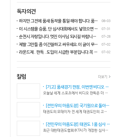
독자의견
하지만 그전에 품새 동작을 통일 해야 합니다.품새
08-03
심판 교육에 여러번 참석 했었는데, 강사 마다 동작
이 시스템을 승품, 단 심사대회에서도 넣었으면 좋
07-31
이 다른데 이래 가지고는 심판들이 제대로 판단을
겠네요.심사위원들이 일부러 불합격시키고, 이 부
순천시 자랑입니다.멋진 이사님 되시길 바랍니다
07-28
할수가 없습니다.하루빨리 강사들이 함께 모여 동
분에 대해서 협회 사무국에 문의하면 카메라 촬영은
^^♡
작을 통일 시켜야지 안그러면 항상 분쟁이 생깁니
제발 그만들 좀 이간질하고 싸우세요.이 글이 무엇
07-02
했는데, 번복이 안된답니다.ㅋㅋㅋㅋㅋ 심사위원들
다.
이 문제인가요?무엇을 얘기하려는지 의도가 무엇
눈이 전부 달라서, 이렇다, 저렇다 말을 할수가 없다
라운드제 . 판독 . 도입이 시급한 부분입니다.꼭 승
07-02
인지품새 발전을 위해 좋은 경기 문화를 위해 다 같
네요. 이렇게 허술한 시스템이 과연 국가 예산을 지
인이 되어 피 땀 흘려 노력하는 선수.코치들이 정정
이 노력해 보자는 그런 글 같은데품새 얘기 하는데
원 받는 태권도인가 싶습니다.
당당하게 결과를 받아 드리도록 만들어야 하며심판
왜 갑자기 심판 가오 얘기에 핑크색 옷 얘기 같은 비
또한 징계 등으로 자존심 상하는 일들이 없어야 하
하 발언에......답답하시니 그러시겠지만 태권도
고 다른 생각 없이 오로지 품새 판정에만 집중 하도
칼럼
더보기
"도" 는 지키시며 발언하세요.심판들 또한 이런 말
록 개선이 되어야 합니다.
나오지 않도록 자존심 상하지 않도록 부단히 노력해
[기고] 품새경기 판정, 이번엔 비디오 판독이다… 더 이상 미룰 수 없다
야 함은 확실합니다.부끄러운 일 들이 없도록 해야
오늘날 세계 스포츠에서 비디오 판독은 더 이상 선택이 아니다. 선수의 땀과 노력, 경기 결과의 공정성을 지키기 위한 최소한의 안전장치이자 국제 스포츠의 보편적인 기준이 됐다.
할 것입니다.그리고 같은 심판 동료들 또한 제발 안
좋게만 보지 말고 잘하는 건 잘한다고 인정해주고
[전민우의 마음도장] 국기원으로 돌아온 한마당… 그 안에서 마주하는 '도장(道場)의 본질’
못하는 건 고치도록 해주셔야지어떠한 글인지 파악
태권도의 모태이자 전 세계 태권도인의 고향, 국기원 도장 위에 다시 뜨거운 기합 소리가 웅장하게 울려 퍼질 예정이다. 오랜만에 국기원에서 펼쳐지는 이번 세계태권도한마당은 단순한 대회 개최를 넘어 국경과 인종, 세대를 넘어 하나의 마음으로 모인 전 세계 태권도인들의 가슴속에 묵직한 설렘과 숭고한 감회를 불러일으킨다.
도 못하고 일방적으로 나쁘게 표현하는 글은 보기가
좋지 않습니다.
[전민우의 마음도장] 태권도 1품 심사 완화... 문턱은 낮아졌지만, 계단은 더욱 가팔라졌다!
최근 대한태권도협회(KTA)가 개정한 심사시행 규정이 도장가에 화두를 던지고 있다. 저연령 1품(단) 심사 시 지정 품새의 추첨 범위와 시기를 완화해 각 시도협회가 사실상 태극 1장부터 5장까지로 지정을 축소할 수 있는 제도적 근거를 마련했다.