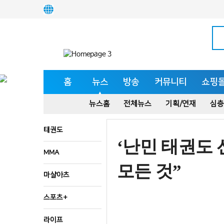
홈
뉴스
방송
커뮤니티
쇼핑
뉴스홈
전체뉴스
기획/연재
심층
태권도
‘난민 태권도 
MMA
모든 것”
마샬아츠
스포츠+
라이프