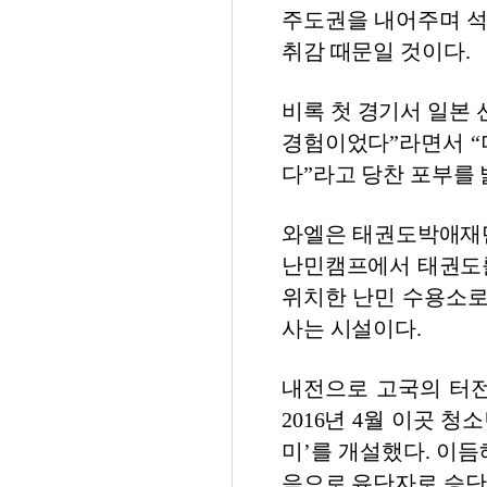
주도권을 내어주며 석
취감 때문일 것이다.
비록 첫 경기서 일본 
경험이었다”라면서 “
다”라고 당찬 포부를 
와엘은 태권도박애재단
난민캠프에서 태권도를
위치한 난민 수용소로
사는 시설이다.
내전으로 고국의 터전
2016년 4월 이곳 
미’를 개설했다. 이듬
음으로 유단자로 승단