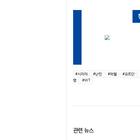
#시리아
#난민
#와웰
#요르단
맹
#WT
관련 뉴스