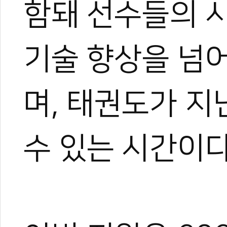
함돼 선수들의 시
태권도 경기인 출신의 태권도
트 KOICA 국제협력요원으
며, 20여 년간 65개국 30
장 중심의 심층 취재를 이어
기술 향상을 넘
작, 대회 중계방송 캐스터, 
텐츠를 다각화해 온 전문가로
과 콘텐츠 제작 및 홍보 마
며, 태권도가 지
이온 대표이사를 맡고 있다.
야)와 대학 겸임교수로도 활
화 발전에 힘쓰고 있다.
수 있는 시간이다