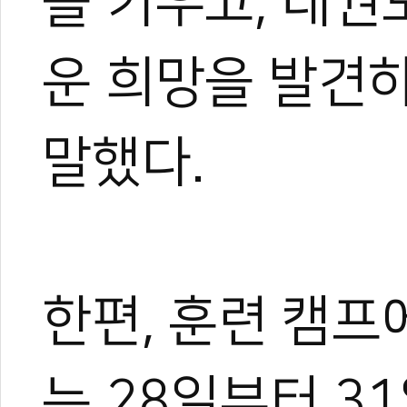
을 키우고, 태권
관련 뉴스
운 희망을 발견하
32강 탈락에도 
세계태권도연맹, A
IOC, 태권도박애
말했다.
[포토뉴스] 세상 
세상과 단절된 숲 
한편, 훈련 캠프
는 28일부터 3