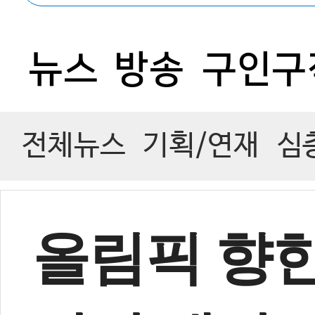
0
뉴스
방송
구인구
전체뉴스
기획/연재
심
올림픽 향한